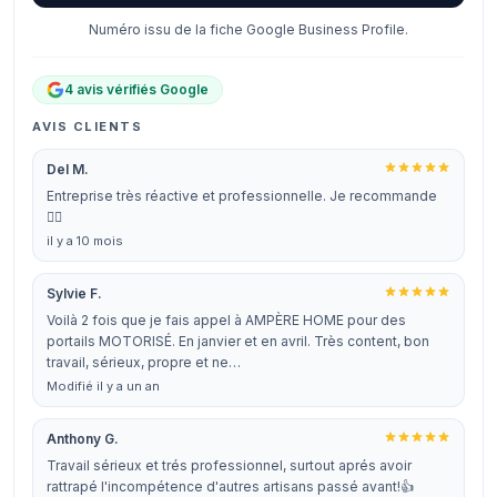
Numéro issu de la fiche Google Business Profile.
4 avis vérifiés Google
AVIS CLIENTS
Del M.
Entreprise très réactive et professionnelle. Je recommande
👍🏼
il y a 10 mois
Sylvie F.
Voilà 2 fois que je fais appel à AMPÈRE HOME pour des
portails MOTORISÉ. En janvier et en avril. Très content, bon
travail, sérieux, propre et ne…
Modifié il y a un an
Anthony G.
Travail sérieux et trés professionnel, surtout aprés avoir
rattrapé l'incompétence d'autres artisans passé avant!👍