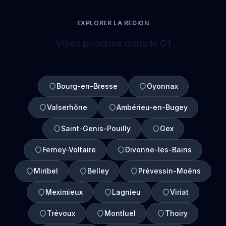
EXPLORER LA REGION
Villes proches dans le 01
Bourg-en-Bresse
Oyonnax
Valserhône
Ambérieu-en-Bugey
Saint-Genis-Pouilly
Gex
Ferney-Voltaire
Divonne-les-Bains
Miribel
Belley
Prévessin-Moëns
Meximieux
Lagnieu
Viriat
Trévoux
Montluel
Thoiry