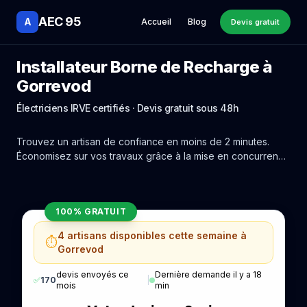
AEC 95
A
Accueil
Blog
Devis gratuit
Installateur Borne de Recharge à
Gorrevod
Électriciens IRVE certifiés · Devis gratuit sous 48h
Trouvez un artisan de confiance en moins de 2 minutes.
Économisez sur vos travaux grâce à la mise en concurrence
réelle des experts de Gorrevod.
100% GRATUIT
4 artisans disponibles cette semaine à
⏱️
Gorrevod
devis envoyés ce
Dernière demande il y a 18
✅
170
|
mois
min