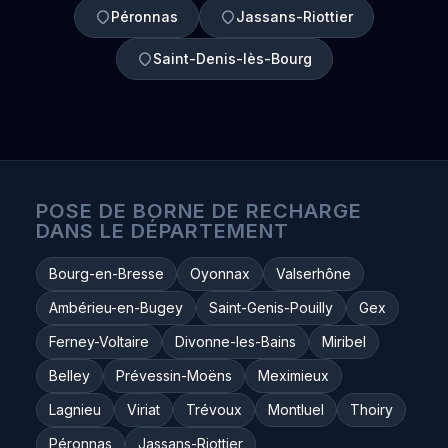
Péronnas
Jassans-Riottier
Saint-Denis-lès-Bourg
POSE DE BORNE DE RECHARGE
DANS LE DÉPARTEMENT
Bourg-en-Bresse
Oyonnax
Valserhône
Ambérieu-en-Bugey
Saint-Genis-Pouilly
Gex
Ferney-Voltaire
Divonne-les-Bains
Miribel
Belley
Prévessin-Moëns
Meximieux
Lagnieu
Viriat
Trévoux
Montluel
Thoiry
Péronnas
Jassans-Riottier