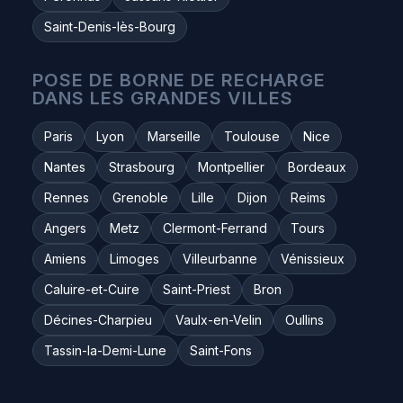
Saint-Denis-lès-Bourg
POSE DE BORNE DE RECHARGE
DANS LES GRANDES VILLES
Paris
Lyon
Marseille
Toulouse
Nice
Nantes
Strasbourg
Montpellier
Bordeaux
Rennes
Grenoble
Lille
Dijon
Reims
Angers
Metz
Clermont-Ferrand
Tours
Amiens
Limoges
Villeurbanne
Vénissieux
Caluire-et-Cuire
Saint-Priest
Bron
Décines-Charpieu
Vaulx-en-Velin
Oullins
Tassin-la-Demi-Lune
Saint-Fons