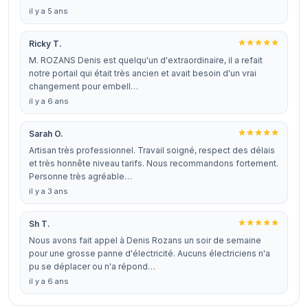
il y a 5 ans
Ricky T.
M. ROZANS Denis est quelqu'un d'extraordinaire, il a refait
notre portail qui était très ancien et avait besoin d'un vrai
changement pour embell…
il y a 6 ans
Sarah O.
Artisan très professionnel. Travail soigné, respect des délais
et très honnête niveau tarifs. Nous recommandons fortement.
Personne très agréable…
il y a 3 ans
Sh T.
Nous avons fait appel à Denis Rozans un soir de semaine
pour une grosse panne d'électricité. Aucuns électriciens n'a
pu se déplacer ou n'a répond…
il y a 6 ans