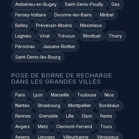
Ambérieu-en-Bugey
Saint-Genis-Pouilly
Gex
Ferney-Voltaire
Divonne-les-Bains
Miribel
Belley
Prévessin-Moëns
Meximieux
Lagnieu
Viriat
Trévoux
Montluel
Thoiry
Péronnas
Jassans-Riottier
Saint-Denis-lès-Bourg
POSE DE BORNE DE RECHARGE
DANS LES GRANDES VILLES
Paris
Lyon
Marseille
Toulouse
Nice
Nantes
Strasbourg
Montpellier
Bordeaux
Rennes
Grenoble
Lille
Dijon
Reims
Angers
Metz
Clermont-Ferrand
Tours
Amiens
Limoges
Villeurbanne
Vénissieux