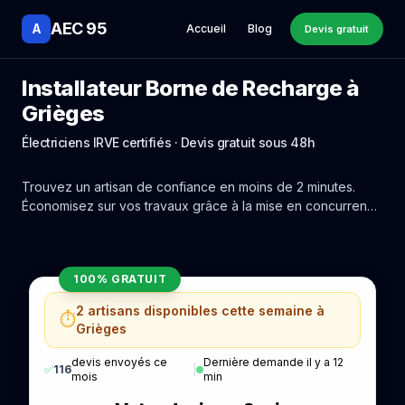
AEC 95
A
Accueil
Blog
Devis gratuit
Installateur Borne de Recharge à
Grièges
Électriciens IRVE certifiés · Devis gratuit sous 48h
Trouvez un artisan de confiance en moins de 2 minutes.
Économisez sur vos travaux grâce à la mise en concurrence
réelle des experts de Grièges.
100% GRATUIT
2 artisans disponibles cette semaine à
⏱️
Grièges
devis envoyés ce
Dernière demande il y a 12
✅
116
|
mois
min