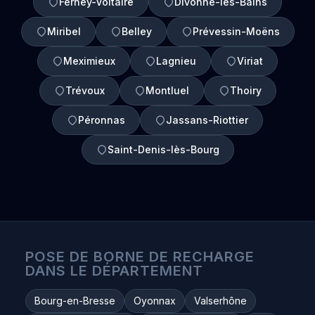
Ferney-Voltaire
Divonne-les-Bains
Miribel
Belley
Prévessin-Moëns
Meximieux
Lagnieu
Viriat
Trévoux
Montluel
Thoiry
Péronnas
Jassans-Riottier
Saint-Denis-lès-Bourg
POSE DE BORNE DE RECHARGE
DANS LE DÉPARTEMENT
Bourg-en-Bresse
Oyonnax
Valserhône