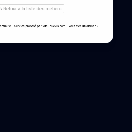
Retour à la liste des métiers
- Service proposé par
-
entialité
ViteUnDevis.com
Vous êtes un artisan ?