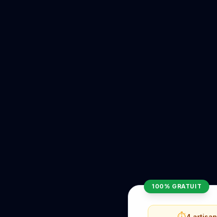
100% GRATUIT
⏱️
4 artisa