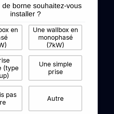
 de borne souhaitez-vous
installer ?
box en
Une wallbox en
asé
monophasé
W)
(7kW)
rise
Une simple
e (type
prise
up)
is pas
Autre
re