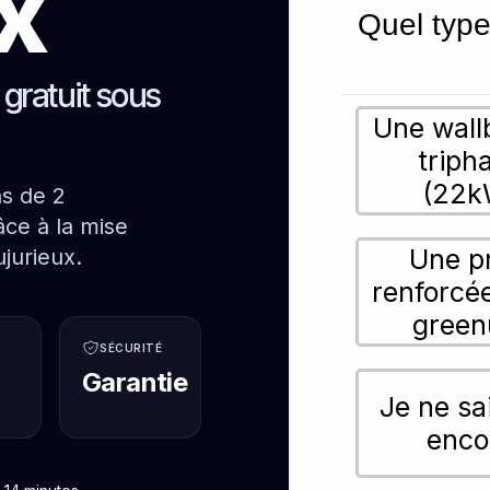
x
Quel type
s gratuit sous
Une wall
triph
(22k
ns de 2
ce à la mise
Une p
jurieux.
renforcé
green
SÉCURITÉ
Garantie
Je ne sa
enco