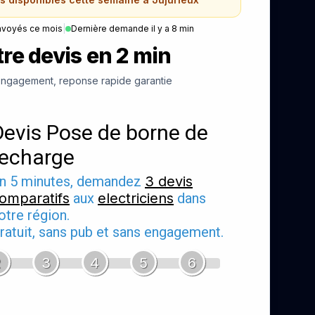
nvoyés ce mois
|
Dernière demande il y a 8 min
re devis en 2 min
ngagement, reponse rapide garantie
Devis Pose de borne de
recharge
n 5 minutes, demandez
3 devis
omparatifs
aux
electriciens
dans
otre région.
ratuit, sans pub et sans engagement.
2
3
4
5
6