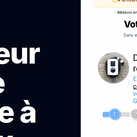
✅
86
devis e
Vot
Sans e
teur
e
E
c
v
e à
G
1