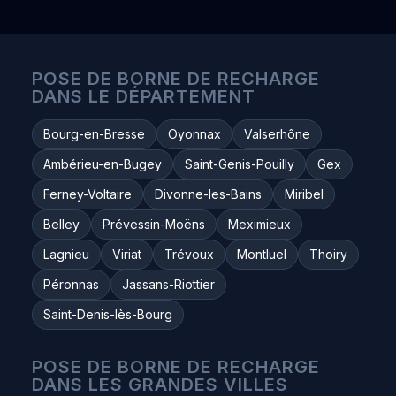
POSE DE BORNE DE RECHARGE
DANS LE DÉPARTEMENT
Bourg-en-Bresse
Oyonnax
Valserhône
Ambérieu-en-Bugey
Saint-Genis-Pouilly
Gex
Ferney-Voltaire
Divonne-les-Bains
Miribel
Belley
Prévessin-Moëns
Meximieux
Lagnieu
Viriat
Trévoux
Montluel
Thoiry
Péronnas
Jassans-Riottier
Saint-Denis-lès-Bourg
POSE DE BORNE DE RECHARGE
DANS LES GRANDES VILLES