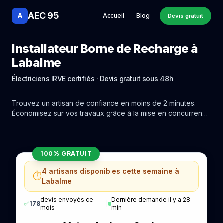
AEC 95
A
Accueil
Blog
Devis gratuit
Installateur Borne de Recharge à
Labalme
Électriciens IRVE certifiés · Devis gratuit sous 48h
Trouvez un artisan de confiance en moins de 2 minutes.
Économisez sur vos travaux grâce à la mise en concurrence
réelle des experts de Labalme.
100% GRATUIT
4 artisans disponibles cette semaine à
⏱️
Labalme
devis envoyés ce
Dernière demande il y a 28
✅
178
|
mois
min