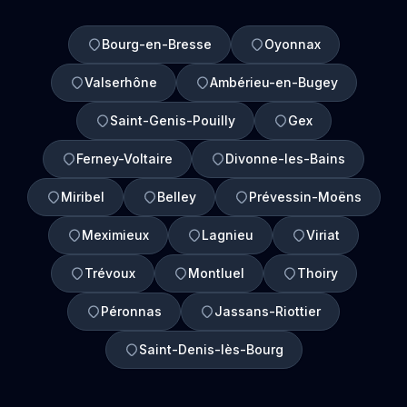
Bourg-en-Bresse
Oyonnax
Valserhône
Ambérieu-en-Bugey
Saint-Genis-Pouilly
Gex
Ferney-Voltaire
Divonne-les-Bains
Miribel
Belley
Prévessin-Moëns
Meximieux
Lagnieu
Viriat
Trévoux
Montluel
Thoiry
Péronnas
Jassans-Riottier
Saint-Denis-lès-Bourg