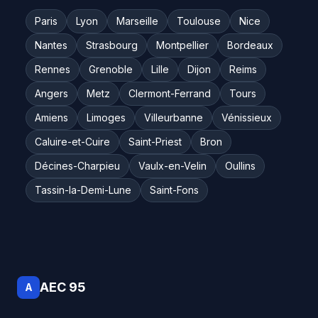
Paris
Lyon
Marseille
Toulouse
Nice
Nantes
Strasbourg
Montpellier
Bordeaux
Rennes
Grenoble
Lille
Dijon
Reims
Angers
Metz
Clermont-Ferrand
Tours
Amiens
Limoges
Villeurbanne
Vénissieux
Caluire-et-Cuire
Saint-Priest
Bron
Décines-Charpieu
Vaulx-en-Velin
Oullins
Tassin-la-Demi-Lune
Saint-Fons
AEC 95
A