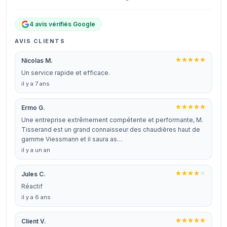
4 avis vérifiés Google
AVIS CLIENTS
Nicolas M.
Un service rapide et efficace.
il y a 7 ans
Ermo G.
Une entreprise extrêmement compétente et performante, M.
Tisserand est un grand connaisseur des chaudières haut de
gamme Viessmann et il saura as…
il y a un an
Jules C.
Réactif
il y a 6 ans
Client V.