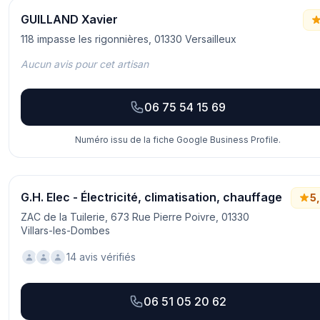
GUILLAND Xavier
118 impasse les rigonnières, 01330 Versailleux
Aucun avis pour cet artisan
06 75 54 15 69
Numéro issu de la fiche Google Business Profile.
G.H. Elec - Électricité, climatisation, chauffage
5
ZAC de la Tuilerie, 673 Rue Pierre Poivre, 01330
Villars-les-Dombes
14 avis vérifiés
06 51 05 20 62