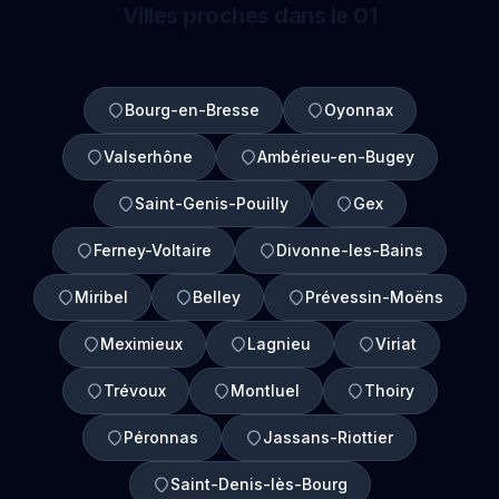
Villes proches dans le 01
Bourg-en-Bresse
Oyonnax
Valserhône
Ambérieu-en-Bugey
Saint-Genis-Pouilly
Gex
Ferney-Voltaire
Divonne-les-Bains
Miribel
Belley
Prévessin-Moëns
Meximieux
Lagnieu
Viriat
Trévoux
Montluel
Thoiry
Péronnas
Jassans-Riottier
Saint-Denis-lès-Bourg