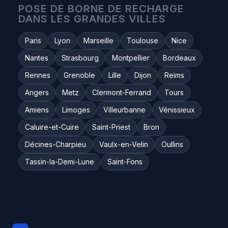
POSE DE BORNE DE RECHARGE
DANS LES GRANDES VILLES
Paris
Lyon
Marseille
Toulouse
Nice
Nantes
Strasbourg
Montpellier
Bordeaux
Rennes
Grenoble
Lille
Dijon
Reims
Angers
Metz
Clermont-Ferrand
Tours
Amiens
Limoges
Villeurbanne
Vénissieux
Caluire-et-Cuire
Saint-Priest
Bron
Décines-Charpieu
Vaulx-en-Velin
Oullins
Tassin-la-Demi-Lune
Saint-Fons