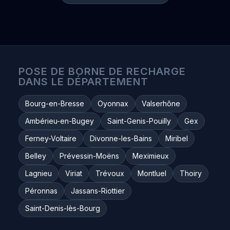
POSE DE BORNE DE RECHARGE
DANS LE DÉPARTEMENT
Bourg-en-Bresse
Oyonnax
Valserhône
Ambérieu-en-Bugey
Saint-Genis-Pouilly
Gex
Ferney-Voltaire
Divonne-les-Bains
Miribel
Belley
Prévessin-Moëns
Meximieux
Lagnieu
Viriat
Trévoux
Montluel
Thoiry
Péronnas
Jassans-Riottier
Saint-Denis-lès-Bourg