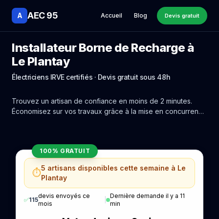
AEC 95
A
Accueil
Blog
Devis gratuit
Installateur Borne de Recharge à
Le Plantay
Électriciens IRVE certifiés · Devis gratuit sous 48h
Trouvez un artisan de confiance en moins de 2 minutes.
Économisez sur vos travaux grâce à la mise en concurrence
réelle des experts de Le Plantay.
100% GRATUIT
5 artisans disponibles cette semaine à Le
⏱️
Plantay
devis envoyés ce
Dernière demande il y a 11
✅
115
|
mois
min