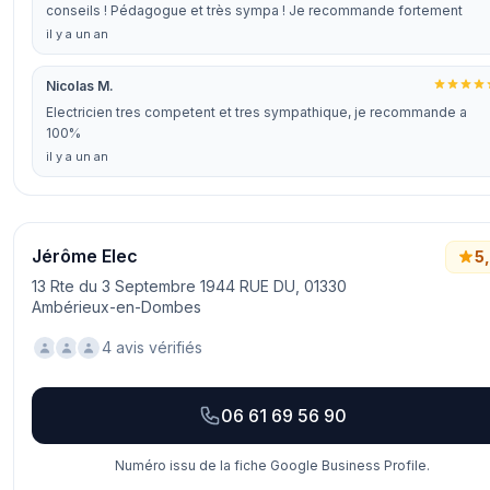
conseils ! Pédagogue et très sympa ! Je recommande fortement
il y a un an
Nicolas M.
Electricien tres competent et tres sympathique, je recommande a
100%
il y a un an
Jérôme Elec
5
13 Rte du 3 Septembre 1944 RUE DU, 01330
Ambérieux-en-Dombes
4 avis vérifiés
06 61 69 56 90
Numéro issu de la fiche Google Business Profile.