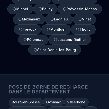
Miribel
Belley
Prévessin-Moëns
Meximieux
Lagnieu
Viriat
Trévoux
Montluel
Thoiry
Péronnas
Jassans-Riottier
Saint-Denis-lès-Bourg
POSE DE BORNE DE RECHARGE
DANS LE DÉPARTEMENT
Bourg-en-Bresse
Oyonnax
Valserhône