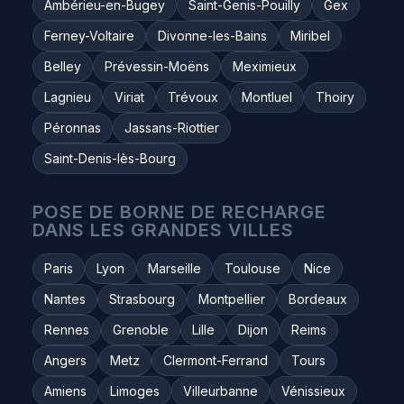
Ambérieu-en-Bugey
Saint-Genis-Pouilly
Gex
Ferney-Voltaire
Divonne-les-Bains
Miribel
Belley
Prévessin-Moëns
Meximieux
Lagnieu
Viriat
Trévoux
Montluel
Thoiry
Péronnas
Jassans-Riottier
Saint-Denis-lès-Bourg
POSE DE BORNE DE RECHARGE
DANS LES GRANDES VILLES
Paris
Lyon
Marseille
Toulouse
Nice
Nantes
Strasbourg
Montpellier
Bordeaux
Rennes
Grenoble
Lille
Dijon
Reims
Angers
Metz
Clermont-Ferrand
Tours
Amiens
Limoges
Villeurbanne
Vénissieux