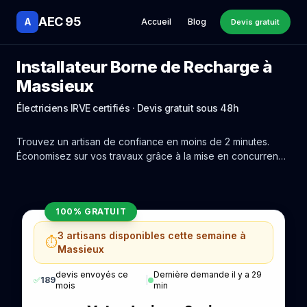
AEC 95
A
Accueil
Blog
Devis gratuit
Installateur Borne de Recharge à
Massieux
Électriciens IRVE certifiés · Devis gratuit sous 48h
Trouvez un artisan de confiance en moins de 2 minutes.
Économisez sur vos travaux grâce à la mise en concurrence
réelle des experts de Massieux.
100% GRATUIT
3 artisans disponibles cette semaine à
⏱️
Massieux
devis envoyés ce
Dernière demande il y a 29
✅
189
|
mois
min