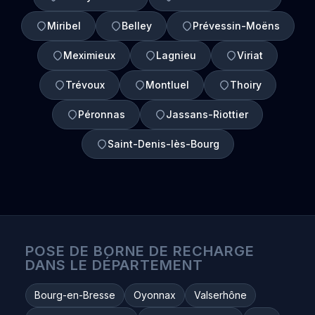
Miribel
Belley
Prévessin-Moëns
Meximieux
Lagnieu
Viriat
Trévoux
Montluel
Thoiry
Péronnas
Jassans-Riottier
Saint-Denis-lès-Bourg
POSE DE BORNE DE RECHARGE
DANS LE DÉPARTEMENT
Bourg-en-Bresse
Oyonnax
Valserhône