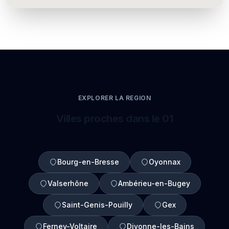
EXPLORER LA REGION
Villes proches dans le 01
Bourg-en-Bresse
Oyonnax
Valserhône
Ambérieu-en-Bugey
Saint-Genis-Pouilly
Gex
Ferney-Voltaire
Divonne-les-Bains