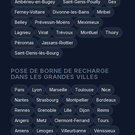
Ambérieu-en-Bugey
Saint-Genis-Pouilly
Gex
Ferney-Voltaire
Divonne-les-Bains
Miribel
Belley
Prévessin-Moëns
Meximieux
Lagnieu
Viriat
Trévoux
Montluel
Thoiry
Péronnas
Jassans-Riottier
Saint-Denis-lès-Bourg
POSE DE BORNE DE RECHARGE
DANS LES GRANDES VILLES
Paris
Lyon
Marseille
Toulouse
Nice
Nantes
Strasbourg
Montpellier
Bordeaux
Rennes
Grenoble
Lille
Dijon
Reims
Angers
Metz
Clermont-Ferrand
Tours
Amiens
Limoges
Villeurbanne
Vénissieux