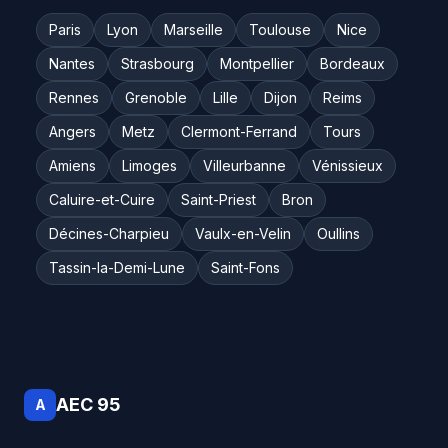
Paris
Lyon
Marseille
Toulouse
Nice
Nantes
Strasbourg
Montpellier
Bordeaux
Rennes
Grenoble
Lille
Dijon
Reims
Angers
Metz
Clermont-Ferrand
Tours
Amiens
Limoges
Villeurbanne
Vénissieux
Caluire-et-Cuire
Saint-Priest
Bron
Décines-Charpieu
Vaulx-en-Velin
Oullins
Tassin-la-Demi-Lune
Saint-Fons
AEC 95
A