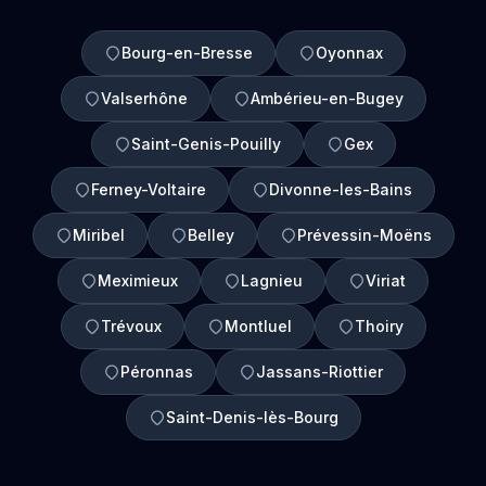
Bourg-en-Bresse
Oyonnax
Valserhône
Ambérieu-en-Bugey
Saint-Genis-Pouilly
Gex
Ferney-Voltaire
Divonne-les-Bains
Miribel
Belley
Prévessin-Moëns
Meximieux
Lagnieu
Viriat
Trévoux
Montluel
Thoiry
Péronnas
Jassans-Riottier
Saint-Denis-lès-Bourg