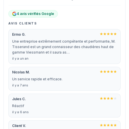
4 avis vérifiés Google
AVIS CLIENTS
Ermo G.
Une entreprise extrêmement compétente et performante, M.
Tisserand est un grand connaisseur des chaudières haut de
gamme Viessmann et il saura as…
il y a un an
Nicolas M.
Un service rapide et efficace.
il y a 7 ans
Jules C.
Réactif
il y a 6 ans
Client V.