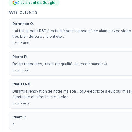
4 avis vérifiés Google
AVIS CLIENTS
Dorothee Q.
J’ai fait appel à R&D électricité pour la pose d’une alarme avec vid
très bien déroulé , ils ont été…
il y a 3 ans
Pierre R.
Délais respectés, travail de qualité. Je recommande 👍
il y a un an
Clarisse G.
Durant la rénovation de notre maison , R&D électricité à eu pour missi
électrique et créer le circuit élec…
il y a 2 ans
Client V.
4