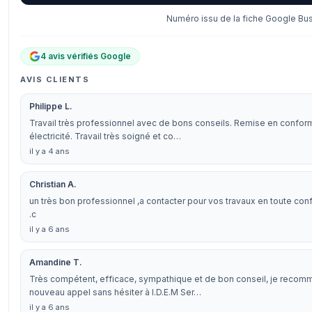
Numéro issu de la fiche Google Bus
4 avis vérifiés Google
AVIS CLIENTS
Philippe L.
Travail très professionnel avec de bons conseils. Remise en confor
électricité. Travail très soigné et co…
il y a 4 ans
Christian A.
un très bon professionnel ,a contacter pour vos travaux en toute confi
.c
il y a 6 ans
Amandine T.
Très compétent, efficace, sympathique et de bon conseil, je recom
nouveau appel sans hésiter à I.D.E.M Ser…
il y a 6 ans