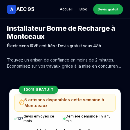
AEC 95
A
Accueil
Blog
Devis gratuit
Installateur Borne de Recharge à
Montceaux
Électriciens IRVE certifiés · Devis gratuit sous 48h
Trouvez un artisan de confiance en moins de 2 minutes.
Économisez sur vos travaux grâce à la mise en concurrence
réelle des experts de Montceaux.
100% GRATUIT
5 artisans disponibles cette semaine à
⏱️
Montceaux
devis envoyés ce
Dernière demande il y a 15
✅
127
|
mois
min