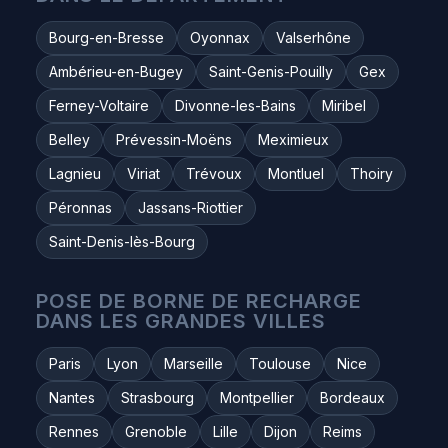
Bourg-en-Bresse
Oyonnax
Valserhône
Ambérieu-en-Bugey
Saint-Genis-Pouilly
Gex
Ferney-Voltaire
Divonne-les-Bains
Miribel
Belley
Prévessin-Moëns
Meximieux
Lagnieu
Viriat
Trévoux
Montluel
Thoiry
Péronnas
Jassans-Riottier
Saint-Denis-lès-Bourg
POSE DE BORNE DE RECHARGE
DANS LES GRANDES VILLES
Paris
Lyon
Marseille
Toulouse
Nice
Nantes
Strasbourg
Montpellier
Bordeaux
Rennes
Grenoble
Lille
Dijon
Reims