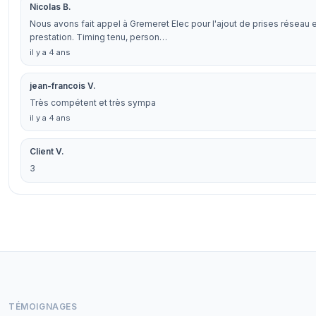
Nicolas B.
Nous avons fait appel à Gremeret Elec pour l'ajout de prises réseau 
prestation. Timing tenu, person…
il y a 4 ans
jean-francois V.
Très compétent et très sympa
il y a 4 ans
Client V.
3
TÉMOIGNAGES