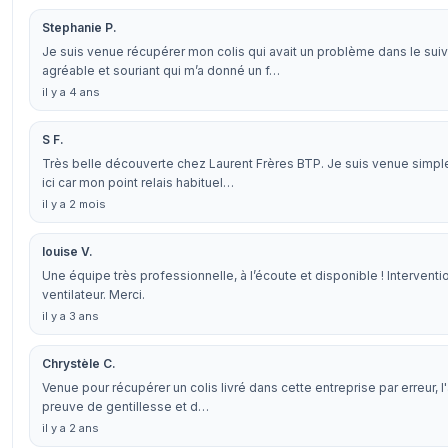
Stephanie P.
Je suis venue récupérer mon colis qui avait un problème dans le sui
agréable et souriant qui m’a donné un f…
il y a 4 ans
S F.
Très belle découverte chez Laurent Frères BTP. Je suis venue simpl
ici car mon point relais habituel…
il y a 2 mois
louise V.
Une équipe très professionnelle, à l’écoute et disponible ! Interventi
ventilateur. Merci.
il y a 3 ans
Chrystèle C.
Venue pour récupérer un colis livré dans cette entreprise par erreur, 
preuve de gentillesse et d…
il y a 2 ans