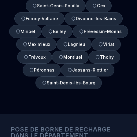
Saint-Genis-Pouilly
Gex
Ferney-Voltaire
Divonne-les-Bains
Miribel
Belley
Prévessin-Moëns
Meximieux
Lagnieu
Viriat
Trévoux
Montluel
Thoiry
Péronnas
Jassans-Riottier
Saint-Denis-lès-Bourg
POSE DE BORNE DE RECHARGE
DANS LE DÉPARTEMENT