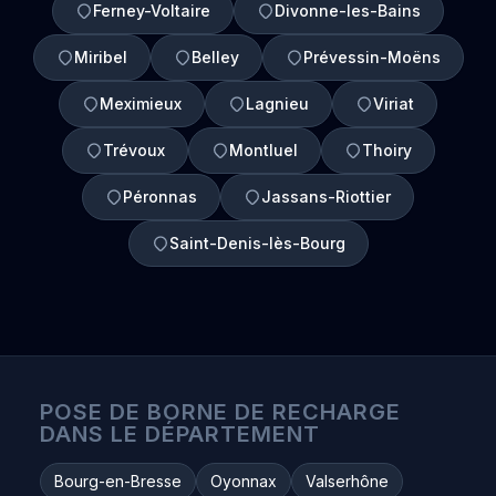
Ferney-Voltaire
Divonne-les-Bains
Miribel
Belley
Prévessin-Moëns
Meximieux
Lagnieu
Viriat
Trévoux
Montluel
Thoiry
Péronnas
Jassans-Riottier
Saint-Denis-lès-Bourg
POSE DE BORNE DE RECHARGE
DANS LE DÉPARTEMENT
Bourg-en-Bresse
Oyonnax
Valserhône