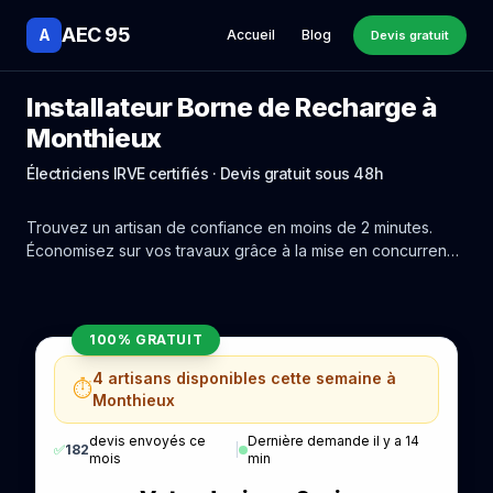
AEC 95
A
Accueil
Blog
Devis gratuit
Installateur Borne de Recharge à
Monthieux
Électriciens IRVE certifiés · Devis gratuit sous 48h
Trouvez un artisan de confiance en moins de 2 minutes.
Économisez sur vos travaux grâce à la mise en concurrence
réelle des experts de Monthieux.
100% GRATUIT
4 artisans disponibles cette semaine à
⏱️
Monthieux
devis envoyés ce
Dernière demande il y a 14
✅
182
|
mois
min