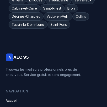
Amiens
Limoges
Villeurbanne
Vénissieux
Caluire-et-Cuire
Saint-Priest
Bron
Décines-Charpieu
Vaulx-en-Velin
Oullins
Tassin-la-Demi-Lune
Saint-Fons
AEC 95
A
Trouvez les meilleurs professionnels pres de
chez vous. Service gratuit et sans engagement.
NAVIGATION
Accueil