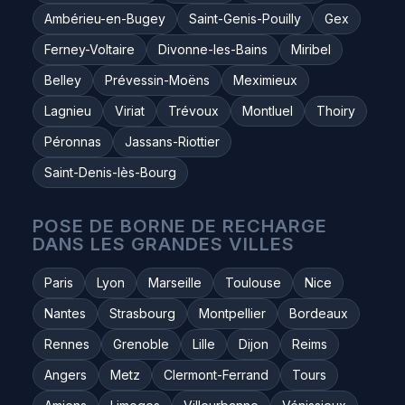
Ambérieu-en-Bugey
Saint-Genis-Pouilly
Gex
Ferney-Voltaire
Divonne-les-Bains
Miribel
Belley
Prévessin-Moëns
Meximieux
Lagnieu
Viriat
Trévoux
Montluel
Thoiry
Péronnas
Jassans-Riottier
Saint-Denis-lès-Bourg
POSE DE BORNE DE RECHARGE
DANS LES GRANDES VILLES
Paris
Lyon
Marseille
Toulouse
Nice
Nantes
Strasbourg
Montpellier
Bordeaux
Rennes
Grenoble
Lille
Dijon
Reims
Angers
Metz
Clermont-Ferrand
Tours