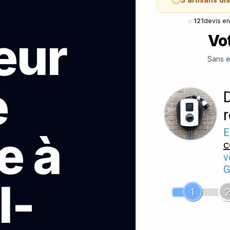
✅
121
devis e
teur
Vot
Sans e
e
e à
E
c
v
G
l-
1