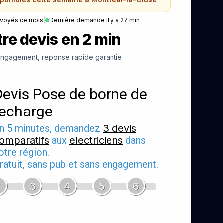
nvoyés ce mois
|
Dernière demande il y a 27 min
re devis en 2 min
ngagement, reponse rapide garantie
Devis Pose de borne de
recharge
n 5 minutes, demandez
3 devis
omparatifs
aux
electriciens
dans
otre région.
ratuit, sans pub et sans engagement.
2
3
4
5
6