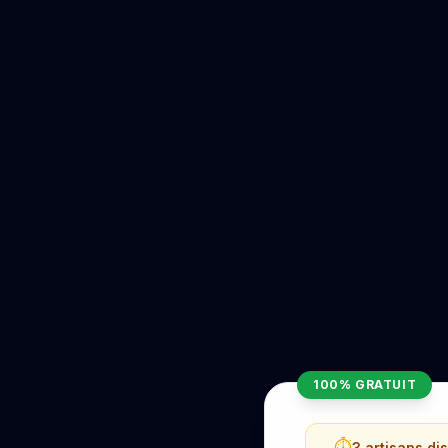
100% GRATUIT
⏱️
3 artisans di