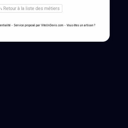
Retour à la liste des métiers
- Service proposé par
-
entialité
ViteUnDevis.com
Vous êtes un artisan ?