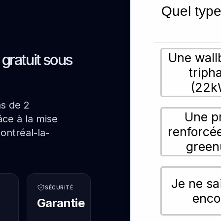
Quel type
Une wall
s gratuit sous
triph
(22k
ns de 2
Une p
ce à la mise
renforcé
ontréal-la-
green
Je ne sa
SÉCURITÉ
enco
Garantie