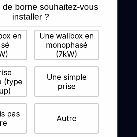
 de borne souhaitez-vous
installer ?
box en
Une wallbox en
asé
monophasé
W)
(7kW)
rise
Une simple
e (type
prise
up)
is pas
Autre
re