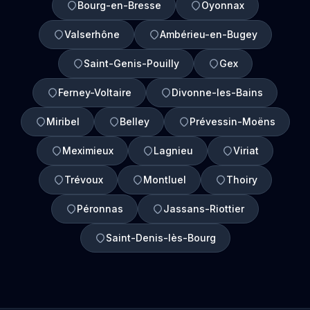
Bourg-en-Bresse
Oyonnax
Valserhône
Ambérieu-en-Bugey
Saint-Genis-Pouilly
Gex
Ferney-Voltaire
Divonne-les-Bains
Miribel
Belley
Prévessin-Moëns
Meximieux
Lagnieu
Viriat
Trévoux
Montluel
Thoiry
Péronnas
Jassans-Riottier
Saint-Denis-lès-Bourg