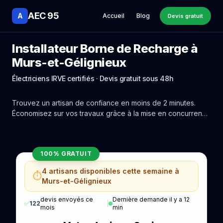
AEC 95
A
Accueil
Blog
Devis gratuit
Installateur Borne de Recharge à
Murs-et-Gélignieux
Électriciens IRVE certifiés · Devis gratuit sous 48h
Trouvez un artisan de confiance en moins de 2 minutes.
Économisez sur vos travaux grâce à la mise en concurrence
réelle des experts de Murs-et-Gélignieux.
100% GRATUIT
4 artisans disponibles cette semaine à
⏱️
Murs-et-Gélignieux
devis envoyés ce
Dernière demande il y a 12
✅
122
|
mois
min