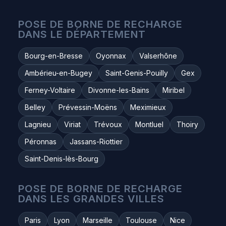
POSE DE BORNE DE RECHARGE
DANS LE DÉPARTEMENT
Bourg-en-Bresse
Oyonnax
Valserhône
Ambérieu-en-Bugey
Saint-Genis-Pouilly
Gex
Ferney-Voltaire
Divonne-les-Bains
Miribel
Belley
Prévessin-Moëns
Meximieux
Lagnieu
Viriat
Trévoux
Montluel
Thoiry
Péronnas
Jassans-Riottier
Saint-Denis-lès-Bourg
POSE DE BORNE DE RECHARGE
DANS LES GRANDES VILLES
Paris
Lyon
Marseille
Toulouse
Nice