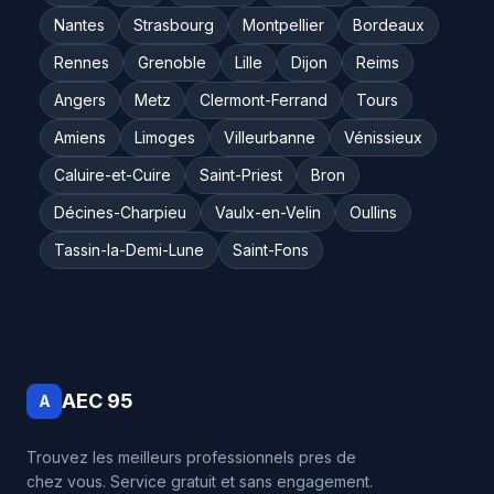
Nantes
Strasbourg
Montpellier
Bordeaux
Rennes
Grenoble
Lille
Dijon
Reims
Angers
Metz
Clermont-Ferrand
Tours
Amiens
Limoges
Villeurbanne
Vénissieux
Caluire-et-Cuire
Saint-Priest
Bron
Décines-Charpieu
Vaulx-en-Velin
Oullins
Tassin-la-Demi-Lune
Saint-Fons
AEC 95
A
Trouvez les meilleurs professionnels pres de
chez vous. Service gratuit et sans engagement.