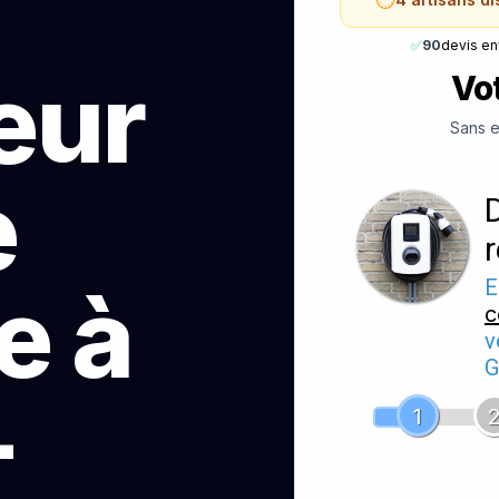
✅
90
devis e
teur
Vot
Sans e
e
e à
E
c
v
G
-
1