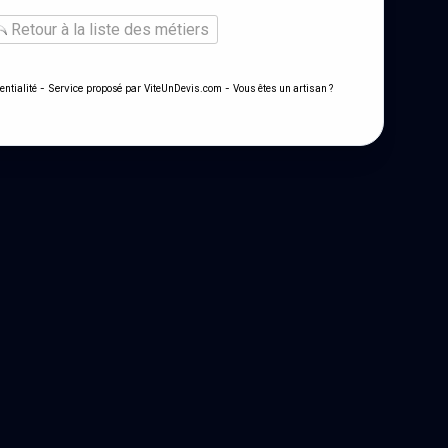
Retour à la liste des métiers
- Service proposé par
-
entialité
ViteUnDevis.com
Vous êtes un artisan ?