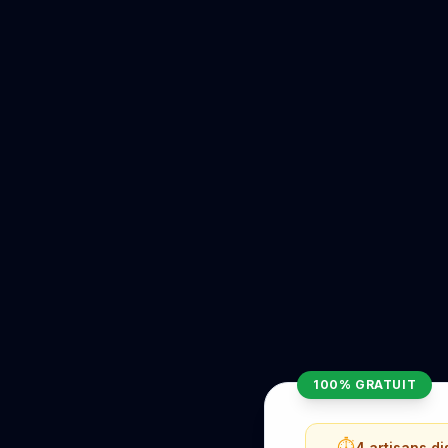
100% GRATUIT
⏱️
4 artisans d