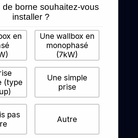
 de borne souhaitez-vous
installer ?
box en
Une wallbox en
asé
monophasé
W)
(7kW)
rise
Une simple
e (type
prise
up)
is pas
Autre
re