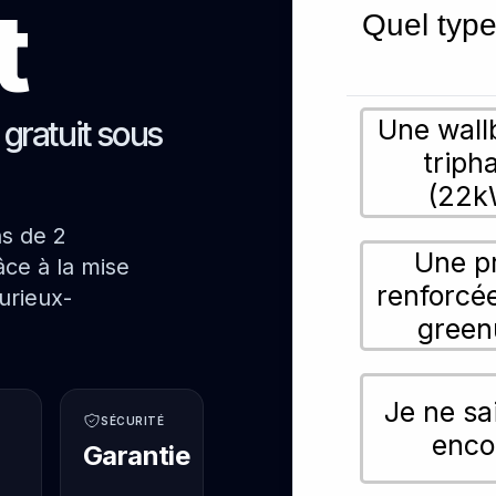
t
Quel type
Une wall
s gratuit sous
triph
(22k
ns de 2
Une p
ce à la mise
renforcé
urieux-
green
Je ne sa
SÉCURITÉ
enco
Garantie