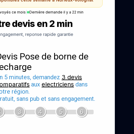
nvoyés ce mois
|
Dernière demande il y a 22 min
re devis en 2 min
ngagement, reponse rapide garantie
Devis Pose de borne de
recharge
n 5 minutes, demandez
3 devis
omparatifs
aux
electriciens
dans
otre région.
ratuit, sans pub et sans engagement.
2
3
4
5
6