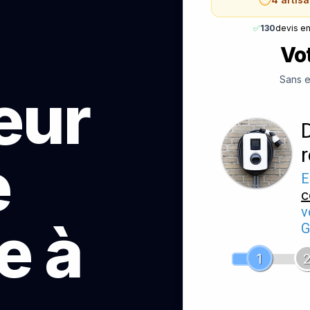
✅
130
devis e
Vot
Sans e
teur
e
E
c
v
e à
G
1