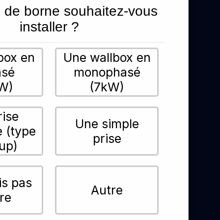
 de borne souhaitez-vous
installer ?
box en
Une wallbox en
asé
monophasé
W)
(7kW)
rise
Une simple
e (type
prise
up)
is pas
Autre
re