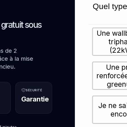
Quel type
s gratuit sous
Une wall
triph
(22k
ns de 2
ce à la mise
Une p
ncieu.
renforcé
green
SÉCURITÉ
Garantie
Je ne sa
enco