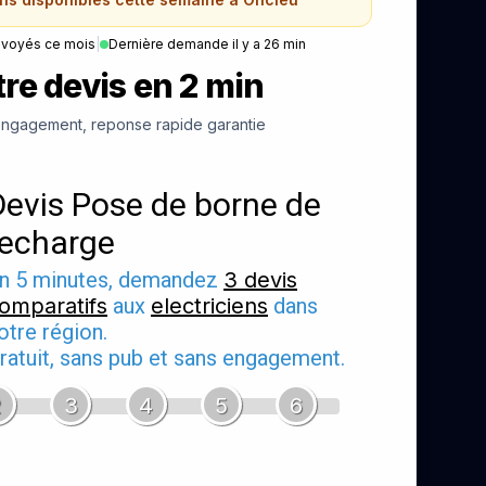
nvoyés ce mois
|
Dernière demande il y a 26 min
re devis en 2 min
ngagement, reponse rapide garantie
Devis Pose de borne de
recharge
n 5 minutes, demandez
3 devis
omparatifs
aux
electriciens
dans
otre région.
ratuit, sans pub et sans engagement.
2
3
4
5
6