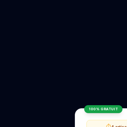
100% GRATUIT
⏱️
4 artis