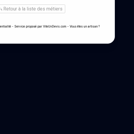
Retour à la liste des métiers
- Service proposé par
-
entialité
ViteUnDevis.com
Vous êtes un artisan ?