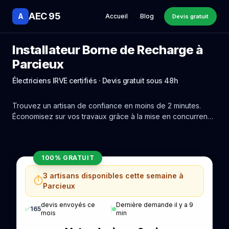
AEC 95
A
Accueil
Blog
Devis gratuit
Installateur Borne de Recharge à
Parcieux
Électriciens IRVE certifiés · Devis gratuit sous 48h
Trouvez un artisan de confiance en moins de 2 minutes.
Économisez sur vos travaux grâce à la mise en concurrence
réelle des experts de Parcieux.
100% GRATUIT
3 artisans disponibles cette semaine à
⏱️
Parcieux
devis envoyés ce
Dernière demande il y a 9
✅
165
|
mois
min