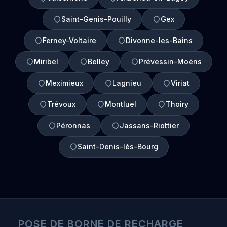
Saint-Genis-Pouilly
Gex
Ferney-Voltaire
Divonne-les-Bains
Miribel
Belley
Prévessin-Moëns
Meximieux
Lagnieu
Viriat
Trévoux
Montluel
Thoiry
Péronnas
Jassans-Riottier
Saint-Denis-lès-Bourg
POSE DE BORNE DE RECHARGE