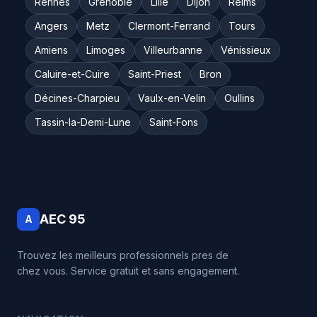
Rennes
Grenoble
Lille
Dijon
Reims
Angers
Metz
Clermont-Ferrand
Tours
Amiens
Limoges
Villeurbanne
Vénissieux
Caluire-et-Cuire
Saint-Priest
Bron
Décines-Charpieu
Vaulx-en-Velin
Oullins
Tassin-la-Demi-Lune
Saint-Fons
AEC 95
A
Trouvez les meilleurs professionnels pres de
chez vous. Service gratuit et sans engagement.