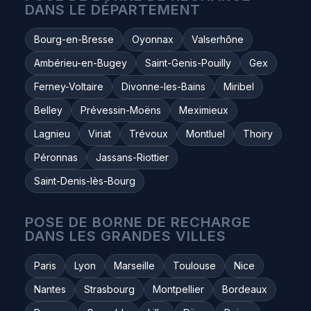
DANS LE DÉPARTEMENT
Bourg-en-Bresse
Oyonnax
Valserhône
Ambérieu-en-Bugey
Saint-Genis-Pouilly
Gex
Ferney-Voltaire
Divonne-les-Bains
Miribel
Belley
Prévessin-Moëns
Meximieux
Lagnieu
Viriat
Trévoux
Montluel
Thoiry
Péronnas
Jassans-Riottier
Saint-Denis-lès-Bourg
POSE DE BORNE DE RECHARGE
DANS LES GRANDES VILLES
Paris
Lyon
Marseille
Toulouse
Nice
Nantes
Strasbourg
Montpellier
Bordeaux