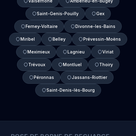
Valserhône
Ambérieu-en-Bugey
Saint-Genis-Pouilly
Gex
Ferney-Voltaire
Divonne-les-Bains
Miribel
Belley
Prévessin-Moëns
Meximieux
Lagnieu
Viriat
Trévoux
Montluel
Thoiry
Péronnas
Jassans-Riottier
Saint-Denis-lès-Bourg