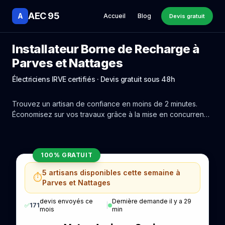
AEC 95
A
Accueil
Blog
Devis gratuit
Installateur Borne de Recharge à
Parves et Nattages
Électriciens IRVE certifiés · Devis gratuit sous 48h
Trouvez un artisan de confiance en moins de 2 minutes.
Économisez sur vos travaux grâce à la mise en concurrence
réelle des experts de Parves et Nattages.
100% GRATUIT
5 artisans disponibles cette semaine à
⏱️
Parves et Nattages
devis envoyés ce
Dernière demande il y a 29
✅
171
|
mois
min