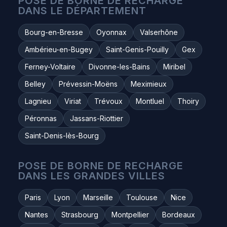
POSE DE BORNE DE RECHARGE
DANS LE DÉPARTEMENT
Bourg-en-Bresse
Oyonnax
Valserhône
Ambérieu-en-Bugey
Saint-Genis-Pouilly
Gex
Ferney-Voltaire
Divonne-les-Bains
Miribel
Belley
Prévessin-Moëns
Meximieux
Lagnieu
Viriat
Trévoux
Montluel
Thoiry
Péronnas
Jassans-Riottier
Saint-Denis-lès-Bourg
POSE DE BORNE DE RECHARGE
DANS LES GRANDES VILLES
Paris
Lyon
Marseille
Toulouse
Nice
Nantes
Strasbourg
Montpellier
Bordeaux