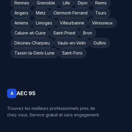
Rennes
Grenoble
Lille
Dijon
Reims
Angers
Metz
Clermont-Ferrand
Tours
Amiens
Limoges
Villeurbanne
Vénissieux
Caluire-et-Cuire
Saint-Priest
Bron
Décines-Charpieu
Vaulx-en-Velin
Oullins
Tassin-la-Demi-Lune
Saint-Fons
AEC 95
A
Trouvez les meilleurs professionnels pres de
chez vous. Service gratuit et sans engagement.