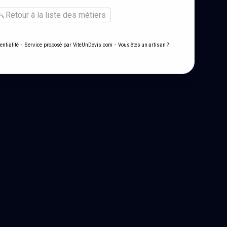
Retour à la liste des métiers
- Service proposé par
-
entialité
ViteUnDevis.com
Vous êtes un artisan ?