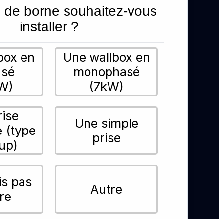
 de borne souhaitez-vous
installer ?
box en
Une wallbox en
asé
monophasé
W)
(7kW)
rise
Une simple
e (type
prise
up)
is pas
Autre
re