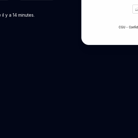
l y a 14 minutes.
-
CGU
Confid