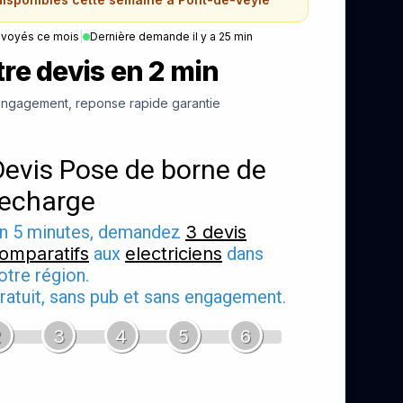
nvoyés ce mois
|
Dernière demande il y a 25 min
re devis en 2 min
ngagement, reponse rapide garantie
Devis Pose de borne de
recharge
n 5 minutes, demandez
3 devis
omparatifs
aux
electriciens
dans
otre région.
ratuit, sans pub et sans engagement.
2
3
4
5
6