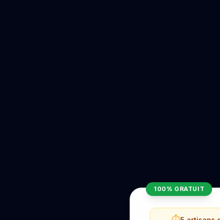
100% GRATUIT
⏱️
5 artisans 