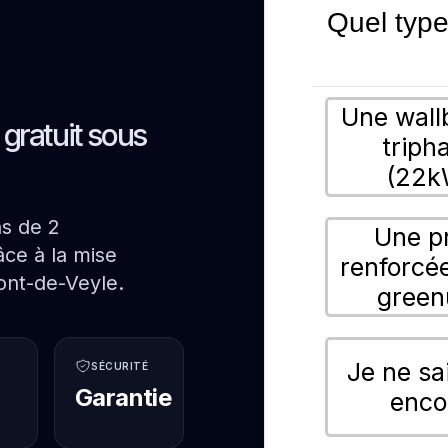
Quel type
Une wall
s gratuit sous
triph
(22k
ns de 2
Une p
ce à la mise
renforcé
ont-de-Veyle.
green
Je ne sa
SÉCURITÉ
Garantie
enco