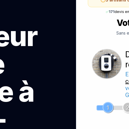
✅
171
devis e
Vot
teur
Sans e
e
E
e à
c
v
G
-
1