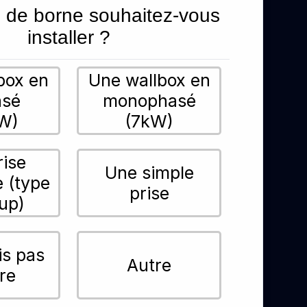
 de borne souhaitez-vous
installer ?
box en
Une wallbox en
asé
monophasé
W)
(7kW)
rise
Une simple
e (type
prise
up)
is pas
Autre
re