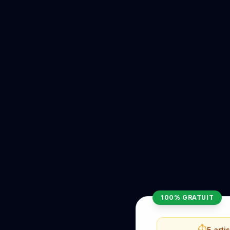
100% GRATUIT
⏱️
5 arti