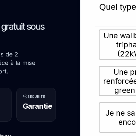
Quel type
s gratuit sous
Une wall
triph
(22k
ns de 2
ce à la mise
Une p
rt.
renforcé
green
SÉCURITÉ
Garantie
Je ne sa
enco