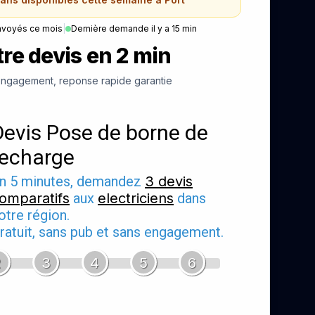
nvoyés ce mois
|
Dernière demande il y a 15 min
re devis en 2 min
ngagement, reponse rapide garantie
Devis Pose de borne de
recharge
n 5 minutes, demandez
3 devis
omparatifs
aux
electriciens
dans
otre région.
ratuit, sans pub et sans engagement.
2
3
4
5
6