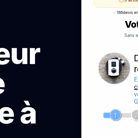
✅
155
devis e
Vot
Sans e
teur
e
E
c
v
e à
G
1