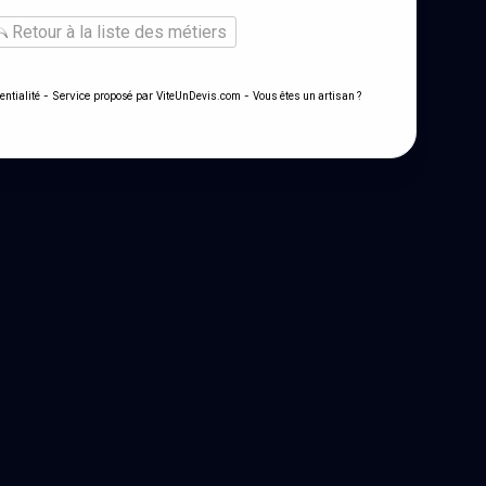
Retour à la liste des métiers
- Service proposé par
-
entialité
ViteUnDevis.com
Vous êtes un artisan ?