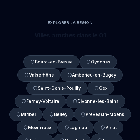
EXPLORER LA REGION
Villes proches dans le 01
Bourg-en-Bresse
Oyonnax
Valserhône
Ambérieu-en-Bugey
Saint-Genis-Pouilly
Gex
Ferney-Voltaire
Divonne-les-Bains
Miribel
Belley
Prévessin-Moëns
Meximieux
Lagnieu
Viriat