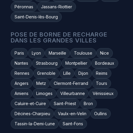
Péronnas
Jassans-Riottier
Saint-Denis-lès-Bourg
POSE DE BORNE DE RECHARGE
DANS LES GRANDES VILLES
Paris
Lyon
Marseille
Toulouse
Nice
Nantes
Strasbourg
Montpellier
Bordeaux
Rennes
Grenoble
Lille
Dijon
Reims
Angers
Metz
Clermont-Ferrand
Tours
Amiens
Limoges
Villeurbanne
Vénissieux
Caluire-et-Cuire
Saint-Priest
Bron
Décines-Charpieu
Vaulx-en-Velin
Oullins
Tassin-la-Demi-Lune
Saint-Fons