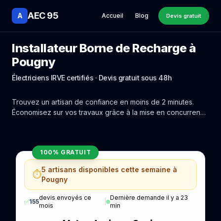
AEC 95
A
Accueil
Blog
Devis gratuit
Installateur Borne de Recharge à
Pougny
Électriciens IRVE certifiés · Devis gratuit sous 48h
Trouvez un artisan de confiance en moins de 2 minutes.
Économisez sur vos travaux grâce à la mise en concurrence
réelle des experts de Pougny.
100% GRATUIT
5 artisans disponibles cette semaine à
⏱️
Pougny
devis envoyés ce
Dernière demande il y a 23
✅
155
|
mois
min