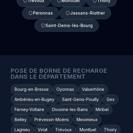
Trévoux
Montluel
Thoiry
Péronnas
Jassans-Riottier
Saint-Denis-lès-Bourg
POSE DE BORNE DE RECHARGE
DANS LE DÉPARTEMENT
Bourg-en-Bresse
Oyonnax
Valserhône
Ambérieu-en-Bugey
Saint-Genis-Pouilly
Gex
Ferney-Voltaire
Divonne-les-Bains
Miribel
Belley
Prévessin-Moëns
Meximieux
Lagnieu
Viriat
Trévoux
Montluel
Thoiry