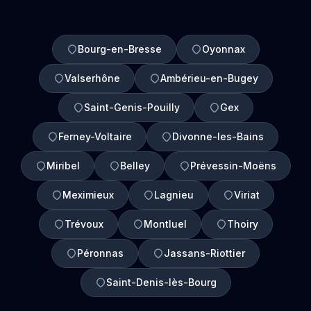
Bourg-en-Bresse
Oyonnax
Valserhône
Ambérieu-en-Bugey
Saint-Genis-Pouilly
Gex
Ferney-Voltaire
Divonne-les-Bains
Miribel
Belley
Prévessin-Moëns
Meximieux
Lagnieu
Viriat
Trévoux
Montluel
Thoiry
Péronnas
Jassans-Riottier
Saint-Denis-lès-Bourg