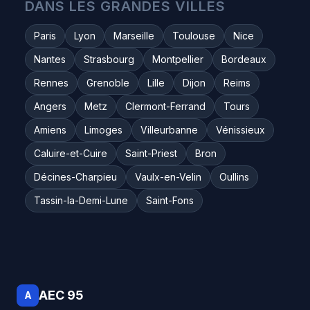
DANS LES GRANDES VILLES
Paris
Lyon
Marseille
Toulouse
Nice
Nantes
Strasbourg
Montpellier
Bordeaux
Rennes
Grenoble
Lille
Dijon
Reims
Angers
Metz
Clermont-Ferrand
Tours
Amiens
Limoges
Villeurbanne
Vénissieux
Caluire-et-Cuire
Saint-Priest
Bron
Décines-Charpieu
Vaulx-en-Velin
Oullins
Tassin-la-Demi-Lune
Saint-Fons
AEC 95
A