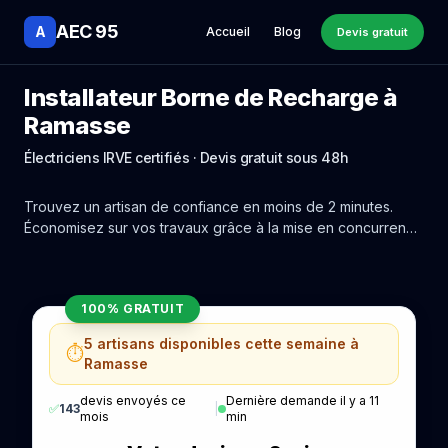
AEC 95
A
Accueil
Blog
Devis gratuit
Installateur Borne de Recharge à
Ramasse
Électriciens IRVE certifiés · Devis gratuit sous 48h
Trouvez un artisan de confiance en moins de 2 minutes.
Économisez sur vos travaux grâce à la mise en concurrence
réelle des experts de Ramasse.
100% GRATUIT
5 artisans disponibles cette semaine à
⏱️
Ramasse
devis envoyés ce
Dernière demande il y a 11
✅
143
|
mois
min