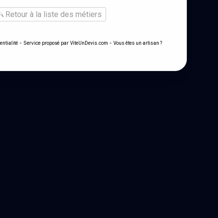
Retour à la liste des métiers
- Service proposé par
-
entialité
ViteUnDevis.com
Vous êtes un artisan ?