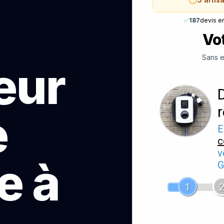
✅
187
devis e
Vot
Sans e
teur
e
E
c
v
e à
G
1