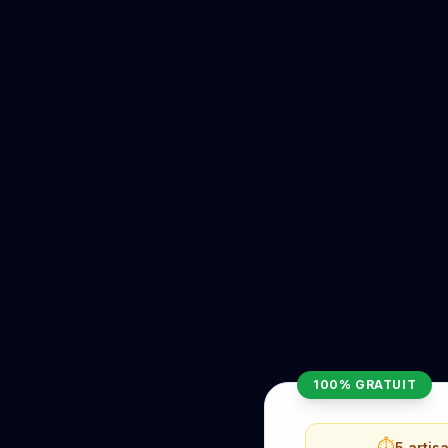
100% GRATUIT
⏱️
5 artis