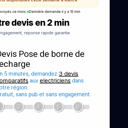
nvoyés ce mois
|
Dernière demande il y a 15 min
re devis en 2 min
ngagement, reponse rapide garantie
Devis Pose de borne de
recharge
n 5 minutes, demandez
3 devis
omparatifs
aux
electriciens
dans
otre région.
ratuit, sans pub et sans engagement.
2
3
4
5
6