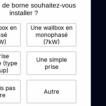
 de borne souhaitez-vous
installer ?
box en
Une wallbox en
asé
monophasé
W)
(7kW)
rise
Une simple
e (type
prise
up)
is pas
Autre
re