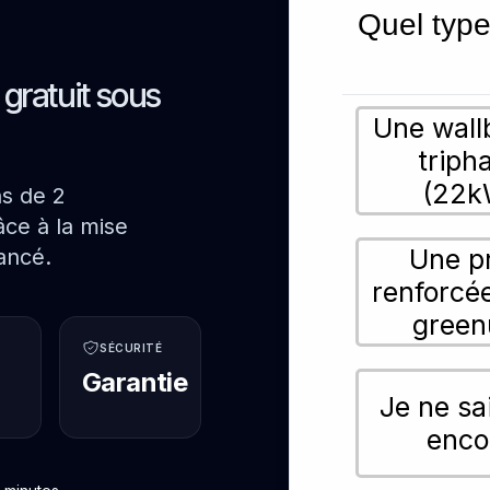
Quel type
s gratuit sous
Une wall
triph
(22k
ns de 2
ce à la mise
Une p
ancé.
renforcé
green
SÉCURITÉ
Garantie
Je ne sa
enco