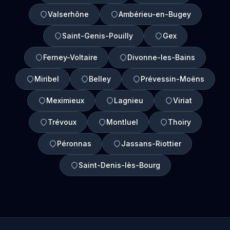
Valserhône
Ambérieu-en-Bugey
Saint-Genis-Pouilly
Gex
Ferney-Voltaire
Divonne-les-Bains
Miribel
Belley
Prévessin-Moëns
Meximieux
Lagnieu
Viriat
Trévoux
Montluel
Thoiry
Péronnas
Jassans-Riottier
Saint-Denis-lès-Bourg