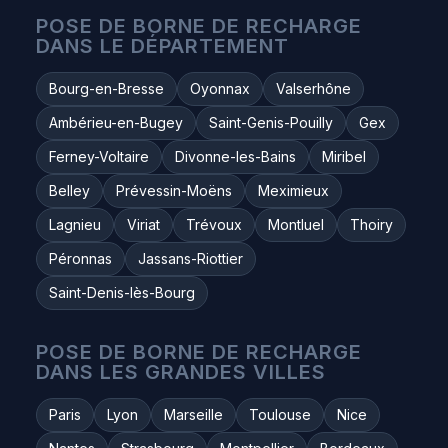
POSE DE BORNE DE RECHARGE
DANS LE DÉPARTEMENT
Bourg-en-Bresse
Oyonnax
Valserhône
Ambérieu-en-Bugey
Saint-Genis-Pouilly
Gex
Ferney-Voltaire
Divonne-les-Bains
Miribel
Belley
Prévessin-Moëns
Meximieux
Lagnieu
Viriat
Trévoux
Montluel
Thoiry
Péronnas
Jassans-Riottier
Saint-Denis-lès-Bourg
POSE DE BORNE DE RECHARGE
DANS LES GRANDES VILLES
Paris
Lyon
Marseille
Toulouse
Nice