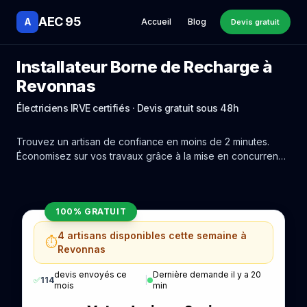
AEC 95
A
Accueil
Blog
Devis gratuit
Installateur Borne de Recharge à
Revonnas
Électriciens IRVE certifiés · Devis gratuit sous 48h
Trouvez un artisan de confiance en moins de 2 minutes.
Économisez sur vos travaux grâce à la mise en concurrence
réelle des experts de Revonnas.
100% GRATUIT
4 artisans disponibles cette semaine à
⏱️
Revonnas
devis envoyés ce
Dernière demande il y a 20
✅
114
|
mois
min