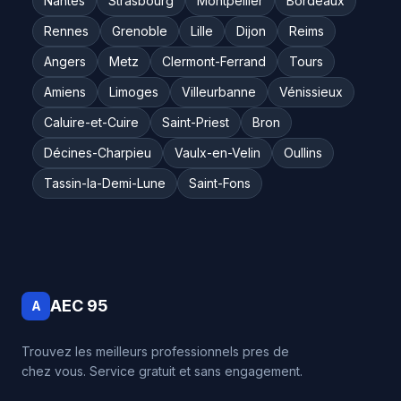
Nantes
Strasbourg
Montpellier
Bordeaux
Rennes
Grenoble
Lille
Dijon
Reims
Angers
Metz
Clermont-Ferrand
Tours
Amiens
Limoges
Villeurbanne
Vénissieux
Caluire-et-Cuire
Saint-Priest
Bron
Décines-Charpieu
Vaulx-en-Velin
Oullins
Tassin-la-Demi-Lune
Saint-Fons
AEC 95
A
Trouvez les meilleurs professionnels pres de
chez vous. Service gratuit et sans engagement.