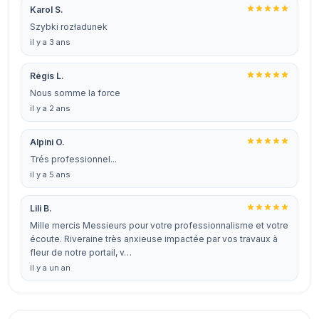
Karol S.
Szybki rozładunek
il y a 3 ans
Régis L.
Nous somme la force
il y a 2 ans
Alpini O.
Trés professionnel...
il y a 5 ans
Lili B.
Mille mercis Messieurs pour votre professionnalisme et votre
écoute. Riveraine très anxieuse impactée par vos travaux à
fleur de notre portail, v…
il y a un an