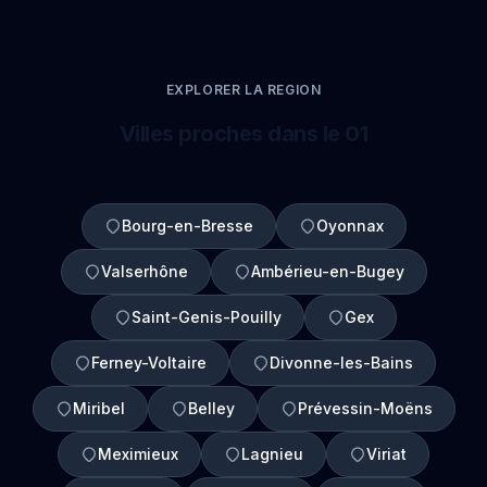
EXPLORER LA REGION
Villes proches dans le 01
Bourg-en-Bresse
Oyonnax
Valserhône
Ambérieu-en-Bugey
Saint-Genis-Pouilly
Gex
Ferney-Voltaire
Divonne-les-Bains
Miribel
Belley
Prévessin-Moëns
Meximieux
Lagnieu
Viriat