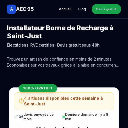
AEC 95
A
Accueil
Blog
Devis gratuit
Installateur Borne de Recharge à
Saint-Just
Électriciens IRVE certifiés · Devis gratuit sous 48h
Trouvez un artisan de confiance en moins de 2 minutes.
Économisez sur vos travaux grâce à la mise en concurrence
réelle des experts de Saint-Just.
100% GRATUIT
4 artisans disponibles cette semaine à
⏱️
Saint-Just
devis envoyés ce
Dernière demande il y a 8
✅
106
|
mois
min