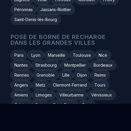
Péronnas
Jassans-Riottier
Saint-Denis-lès-Bourg
POSE DE BORNE DE RECHARGE
DANS LES GRANDES VILLES
Paris
Lyon
Marseille
Toulouse
Nice
Nantes
Strasbourg
Montpellier
Bordeaux
Rennes
Grenoble
Lille
Dijon
Reims
Angers
Metz
Clermont-Ferrand
Tours
Amiens
Limoges
Villeurbanne
Vénissieux
Caluire-et-Cuire
Saint-Priest
Bron
Décines-Charpieu
Vaulx-en-Velin
Oullins
Tassin-la-Demi-Lune
Saint-Fons