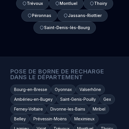
Trévoux
Montluel
Thoiry
Péronnas
Jassans-Riottier
Saint-Denis-lès-Bourg
POSE DE BORNE DE RECHARGE
DANS LE DÉPARTEMENT
Bourg-en-Bresse
Oyonnax
Valserhône
Ambérieu-en-Bugey
Saint-Genis-Pouilly
Gex
Ferney-Voltaire
Divonne-les-Bains
Miribel
Belley
Prévessin-Moëns
Meximieux
Lagnieu
Viriat
Trévoux
Montluel
Thoiry