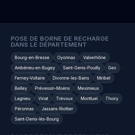
POSE DE BORNE DE RECHARGE
DANS LE DÉPARTEMENT
Bourg-en-Bresse
Oyonnax
Valserhône
Ambérieu-en-Bugey
Saint-Genis-Pouilly
Gex
Ferney-Voltaire
Divonne-les-Bains
Miribel
Belley
Prévessin-Moëns
Meximieux
Lagnieu
Viriat
Trévoux
Montluel
Thoiry
Péronnas
Jassans-Riottier
Saint-Denis-lès-Bourg