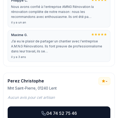
Philippe C.
Nous avons confié à l'entreprise AMNG Rénovation la
rénovation complète de notre maison : nous les
recommandons avec enthousiasme. Ils ont été pa…
il y a un an
Maxime G.
J’ai eu le plaisir de partager un chantier avec l'entreprise
A.M.N.G Rénovations. Ils font preuve de professionnalisme
dans leur travail, ils se…
il y a 3 ans
Perez Christophe
-
Mnt Saint-Pierre, 01240 Lent
Aucun avis pour cet artisan
04 74 52 75 46