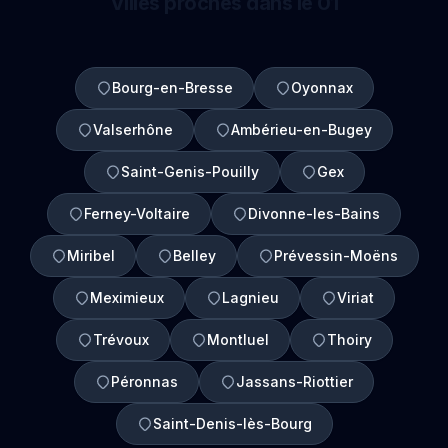
Villes proches dans le 01
Bourg-en-Bresse
Oyonnax
Valserhône
Ambérieu-en-Bugey
Saint-Genis-Pouilly
Gex
Ferney-Voltaire
Divonne-les-Bains
Miribel
Belley
Prévessin-Moëns
Meximieux
Lagnieu
Viriat
Trévoux
Montluel
Thoiry
Péronnas
Jassans-Riottier
Saint-Denis-lès-Bourg