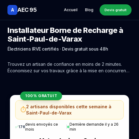
AEC 95
A
Accueil
Blog
Devis gratuit
Installateur Borne de Recharge à
Saint-Paul-de-Varax
Électriciens IRVE certifiés · Devis gratuit sous 48h
Trouvez un artisan de confiance en moins de 2 minutes.
Économisez sur vos travaux grâce à la mise en concurrence
réelle des experts de Saint-Paul-de-Varax.
100% GRATUIT
2 artisans disponibles cette semaine à
⏱️
Saint-Paul-de-Varax
devis envoyés ce
Dernière demande il y a 26
✅
176
|
mois
min