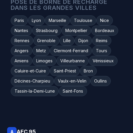
POSE DE BORNE DE RECHARGE
DANS LES GRANDES VILLES
Paris
Lyon
Marseille
Toulouse
Nice
Nantes
Strasbourg
Montpellier
Bordeaux
Rennes
Grenoble
Lille
Dijon
Reims
Angers
Metz
Clermont-Ferrand
Tours
Amiens
Limoges
Villeurbanne
Vénissieux
Caluire-et-Cuire
Saint-Priest
Bron
Décines-Charpieu
Vaulx-en-Velin
Oullins
Tassin-la-Demi-Lune
Saint-Fons
AEC 95
A