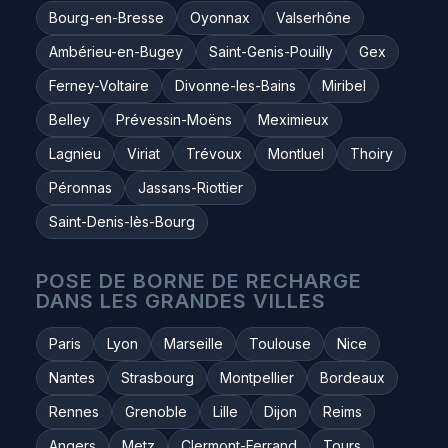
Bourg-en-Bresse
Oyonnax
Valserhône
Ambérieu-en-Bugey
Saint-Genis-Pouilly
Gex
Ferney-Voltaire
Divonne-les-Bains
Miribel
Belley
Prévessin-Moëns
Meximieux
Lagnieu
Viriat
Trévoux
Montluel
Thoiry
Péronnas
Jassans-Riottier
Saint-Denis-lès-Bourg
POSE DE BORNE DE RECHARGE
DANS LES GRANDES VILLES
Paris
Lyon
Marseille
Toulouse
Nice
Nantes
Strasbourg
Montpellier
Bordeaux
Rennes
Grenoble
Lille
Dijon
Reims
Angers
Metz
Clermont-Ferrand
Tours