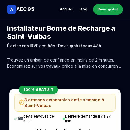
AEC 95
A
Accueil
Blog
Devis gratuit
Installateur Borne de Recharge à
Saint-Vulbas
Électriciens IRVE certifiés · Devis gratuit sous 48h
Trouvez un artisan de confiance en moins de 2 minutes.
Économisez sur vos travaux grâce à la mise en concurrence
réelle des experts de Saint-Vulbas.
100% GRATUIT
3 artisans disponibles cette semaine à
⏱️
Saint-Vulbas
devis envoyés ce
Dernière demande il y a 27
✅
165
|
mois
min