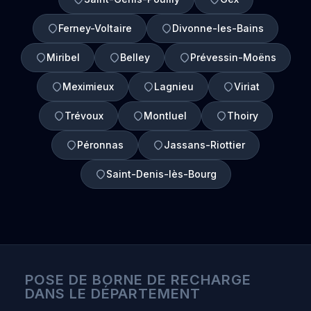
Ferney-Voltaire
Divonne-les-Bains
Miribel
Belley
Prévessin-Moëns
Meximieux
Lagnieu
Viriat
Trévoux
Montluel
Thoiry
Péronnas
Jassans-Riottier
Saint-Denis-lès-Bourg
POSE DE BORNE DE RECHARGE
DANS LE DÉPARTEMENT