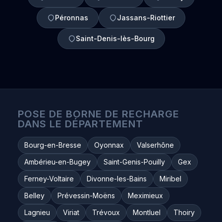
Péronnas
Jassans-Riottier
Saint-Denis-lès-Bourg
POSE DE BORNE DE RECHARGE
DANS LE DÉPARTEMENT
Bourg-en-Bresse
Oyonnax
Valserhône
Ambérieu-en-Bugey
Saint-Genis-Pouilly
Gex
Ferney-Voltaire
Divonne-les-Bains
Miribel
Belley
Prévessin-Moëns
Meximieux
Lagnieu
Viriat
Trévoux
Montluel
Thoiry