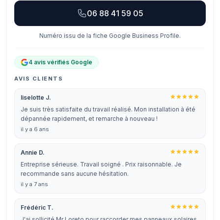
06 88 41 59 05
Numéro issu de la fiche Google Business Profile.
4 avis vérifiés Google
AVIS CLIENTS
liselotte J.
Je suis très satisfaite du travail réalisé. Mon installation à été
dépannée rapidement, et remarche à nouveau !
il y a 6 ans
Annie D.
Entreprise sérieuse. Travail soigné . Prix raisonnable. Je
recommande sans aucune hésitation.
il y a 7 ans
Frédéric T.
J'ai sollicité Mr Loreto pour raccorder mes panneaux solaires