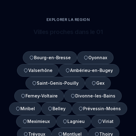
EXPLORER LA REGION
Villes proches dans le 01
Bourg-en-Bresse
Oyonnax
Valserhône
Ambérieu-en-Bugey
Saint-Genis-Pouilly
Gex
Ferney-Voltaire
Divonne-les-Bains
Miribel
Belley
Prévessin-Moëns
Meximieux
Lagnieu
Viriat
Trévoux
Montluel
Thoiry