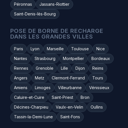
Péronnas
Jassans-Riottier
Saint-Denis-lès-Bourg
POSE DE BORNE DE RECHARGE
DANS LES GRANDES VILLES
Paris
Lyon
Marseille
Toulouse
Nice
Nantes
Strasbourg
Montpellier
Bordeaux
Rennes
Grenoble
Lille
Dijon
Reims
Angers
Metz
Clermont-Ferrand
Tours
Amiens
Limoges
Villeurbanne
Vénissieux
Caluire-et-Cuire
Saint-Priest
Bron
Décines-Charpieu
Vaulx-en-Velin
Oullins
Tassin-la-Demi-Lune
Saint-Fons