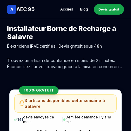
AEC 95
A
Accueil
Blog
Devis gratuit
Installateur Borne de Recharge à
Salavre
Électriciens IRVE certifiés · Devis gratuit sous 48h
Trouvez un artisan de confiance en moins de 2 minutes.
Économisez sur vos travaux grâce à la mise en concurrence
réelle des experts de Salavre.
100% GRATUIT
3 artisans disponibles cette semaine à
⏱️
Salavre
devis envoyés ce
Dernière demande il y a 19
✅
141
|
mois
min