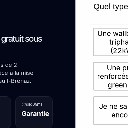
Quel type
Une wall
s gratuit sous
triph
(22k
ns de 2
Une p
ce à la mise
renforcé
ault-Brénaz.
green
Je ne sa
SÉCURITÉ
Garantie
enco