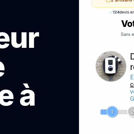
✅
124
devis e
Vot
teur
Sans e
e
E
e à
c
v
G
1