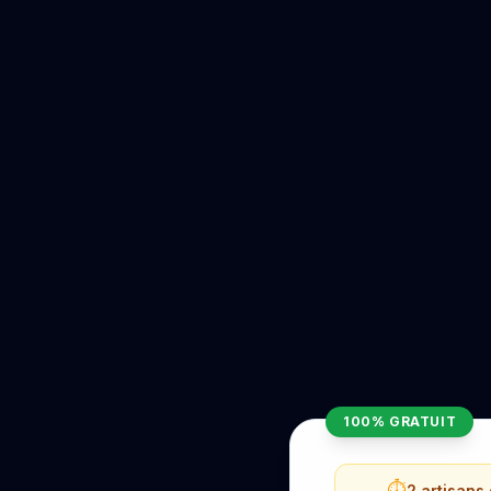
100% GRATUIT
⏱️
2 artisans