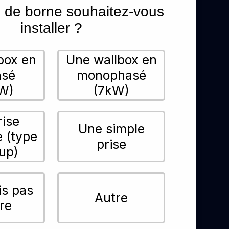
 de borne souhaitez-vous
installer ?
box en
Une wallbox en
asé
monophasé
W)
(7kW)
rise
Une simple
e (type
prise
up)
is pas
Autre
re