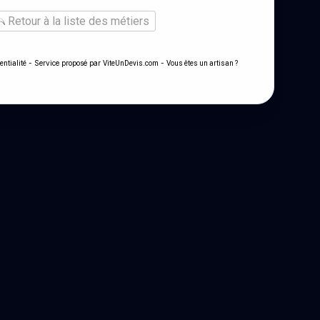
Retour à la liste des métiers
- Service proposé par
-
entialité
ViteUnDevis.com
Vous êtes un artisan ?