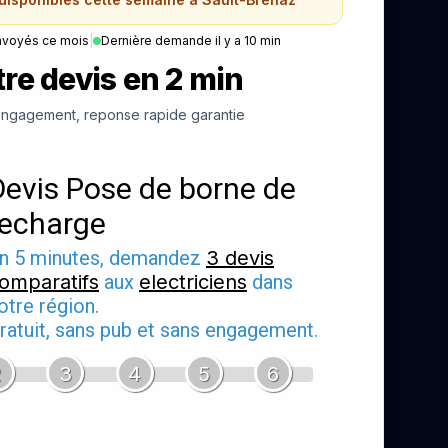
nvoyés ce mois
|
Dernière demande il y a 10 min
re devis en 2 min
ngagement, reponse rapide garantie
Devis Pose de borne de
recharge
n 5 minutes, demandez
3 devis
omparatifs
aux
electriciens
dans
otre région.
ratuit, sans pub et sans engagement.
2
3
4
5
6