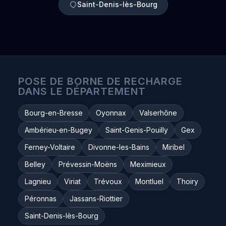
Saint-Denis-lès-Bourg
POSE DE BORNE DE RECHARGE
DANS LE DÉPARTEMENT
Bourg-en-Bresse
Oyonnax
Valserhône
Ambérieu-en-Bugey
Saint-Genis-Pouilly
Gex
Ferney-Voltaire
Divonne-les-Bains
Miribel
Belley
Prévessin-Moëns
Meximieux
Lagnieu
Viriat
Trévoux
Montluel
Thoiry
Péronnas
Jassans-Riottier
Saint-Denis-lès-Bourg