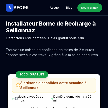
AEC 95
A
Accueil
Blog
Devis gratuit
Installateur Borne de Recharge à
Seillonnaz
Électriciens IRVE certifiés · Devis gratuit sous 48h
Trouvez un artisan de confiance en moins de 2 minutes.
Économisez sur vos travaux grâce à la mise en concurrence
réelle des experts de Seillonnaz.
100% GRATUIT
3 artisans disponibles cette semaine à
⏱️
Seillonnaz
devis envoyés ce
Dernière demande il y a 29
✅
93
|
mois
min