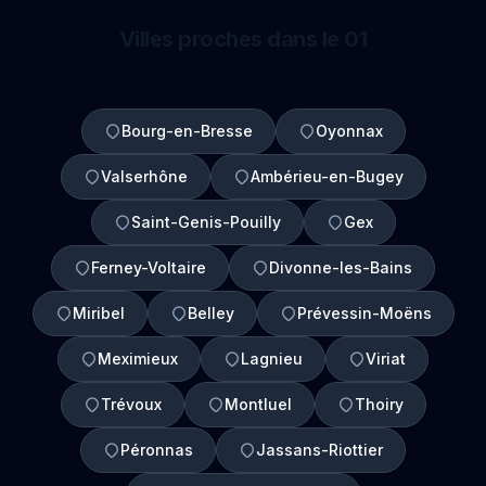
Villes proches dans le 01
Bourg-en-Bresse
Oyonnax
Valserhône
Ambérieu-en-Bugey
Saint-Genis-Pouilly
Gex
Ferney-Voltaire
Divonne-les-Bains
Miribel
Belley
Prévessin-Moëns
Meximieux
Lagnieu
Viriat
Trévoux
Montluel
Thoiry
Péronnas
Jassans-Riottier