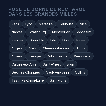
POSE DE BORNE DE RECHARGE
DANS LES GRANDES VILLES
Paris
Lyon
Marseille
Toulouse
Nice
Nantes
Strasbourg
Montpellier
Bordeaux
Rennes
Grenoble
Lille
Dijon
Reims
Angers
Metz
Clermont-Ferrand
Tours
Amiens
Limoges
Villeurbanne
Vénissieux
Caluire-et-Cuire
Saint-Priest
Bron
Décines-Charpieu
Vaulx-en-Velin
Oullins
Tassin-la-Demi-Lune
Saint-Fons