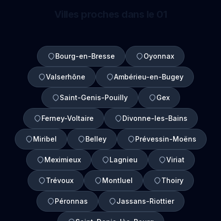
Villes proches dans le 01
Bourg-en-Bresse
Oyonnax
Valserhône
Ambérieu-en-Bugey
Saint-Genis-Pouilly
Gex
Ferney-Voltaire
Divonne-les-Bains
Miribel
Belley
Prévessin-Moëns
Meximieux
Lagnieu
Viriat
Trévoux
Montluel
Thoiry
Péronnas
Jassans-Riottier