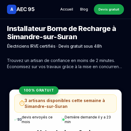
AEC 95
A
Accueil
Blog
Devis gratuit
Installateur Borne de Recharge à
Simandre-sur-Suran
Électriciens IRVE certifiés · Devis gratuit sous 48h
Trouvez un artisan de confiance en moins de 2 minutes.
Économisez sur vos travaux grâce à la mise en concurrence
réelle des experts de Simandre-sur-Suran.
100% GRATUIT
3 artisans disponibles cette semaine à
⏱️
Simandre-sur-Suran
devis envoyés ce
Dernière demande il y a 23
✅
93
|
mois
min