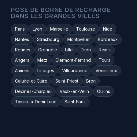
POSE DE BORNE DE RECHARGE
DANS LES GRANDES VILLES
Paris
Lyon
Marseille
Toulouse
Nice
Nantes
Strasbourg
Montpellier
Bordeaux
Rennes
Grenoble
Lille
Dijon
Reims
Angers
Metz
Clermont-Ferrand
Tours
Amiens
Limoges
Villeurbanne
Vénissieux
Caluire-et-Cuire
Saint-Priest
Bron
Décines-Charpieu
Vaulx-en-Velin
Oullins
Tassin-la-Demi-Lune
Saint-Fons