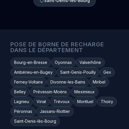
Saint-Denis-lès-Bourg
POSE DE BORNE DE RECHARGE
DANS LE DÉPARTEMENT
Bourg-en-Bresse
Oyonnax
Valserhône
Ambérieu-en-Bugey
Saint-Genis-Pouilly
Gex
Ferney-Voltaire
Divonne-les-Bains
Miribel
Belley
Prévessin-Moëns
Meximieux
Lagnieu
Viriat
Trévoux
Montluel
Thoiry
Péronnas
Jassans-Riottier
Saint-Denis-lès-Bourg