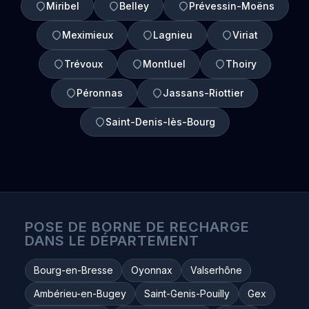
Miribel
Belley
Prévessin-Moëns
Meximieux
Lagnieu
Viriat
Trévoux
Montluel
Thoiry
Péronnas
Jassans-Riottier
Saint-Denis-lès-Bourg
POSE DE BORNE DE RECHARGE
DANS LE DÉPARTEMENT
Bourg-en-Bresse
Oyonnax
Valserhône
Ambérieu-en-Bugey
Saint-Genis-Pouilly
Gex