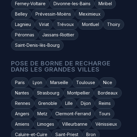
Ferney-Voltaire
Divonne-les-Bains
Miribel
Belley
Prévessin-Moëns
Meximieux
Lagnieu
Viriat
Trévoux
Montluel
Thoiry
Péronnas
Jassans-Riottier
Saint-Denis-lès-Bourg
POSE DE BORNE DE RECHARGE
DANS LES GRANDES VILLES
Paris
Lyon
Marseille
Toulouse
Nice
Nantes
Strasbourg
Montpellier
Bordeaux
Rennes
Grenoble
Lille
Dijon
Reims
Angers
Metz
Clermont-Ferrand
Tours
Amiens
Limoges
Villeurbanne
Vénissieux
Caluire-et-Cuire
Saint-Priest
Bron