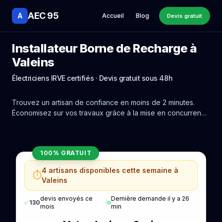
AEC 95
A
Accueil
Blog
Devis gratuit
Installateur Borne de Recharge à
Valeins
Électriciens IRVE certifiés · Devis gratuit sous 48h
Trouvez un artisan de confiance en moins de 2 minutes.
Économisez sur vos travaux grâce à la mise en concurrence
réelle des experts de Valeins.
100% GRATUIT
4 artisans disponibles cette semaine à
⏱️
Valeins
devis envoyés ce
Dernière demande il y a 26
✅
130
|
mois
min