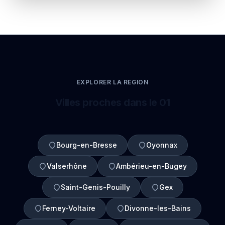
EXPLORER LA REGION
Villes proches dans le 01
Bourg-en-Bresse
Oyonnax
Valserhône
Ambérieu-en-Bugey
Saint-Genis-Pouilly
Gex
Ferney-Voltaire
Divonne-les-Bains