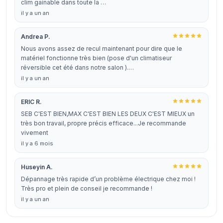
clim gainable dans toute la …
il y a un an
Andrea P.
Nous avons assez de recul maintenant pour dire que le
matériel fonctionne très bien (pose d'un climatiseur
réversible cet été dans notre salon ).…
il y a un an
ERIC R.
SEB C'EST BIEN,MAX C'EST BIEN LES DEUX C'EST MIEUX un
très bon travail, propre précis efficace...Je recommande
vivement
il y a 6 mois
Huseyin A.
Dépannage très rapide d’un problème électrique chez moi !
Très pro et plein de conseil je recommande !
il y a un an