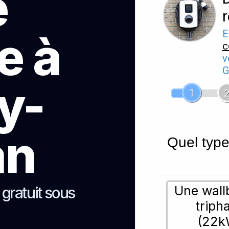
e
e à
E
c
v
G
y-
1
an
Quel type
Une wall
s gratuit sous
triph
(22k