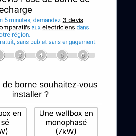
recharge
n 5 minutes, demandez
3 devis
omparatifs
aux
electriciens
dans
otre région.
ratuit, sans pub et sans engagement.
2
3
4
5
6
 de borne souhaitez-vous
installer ?
box en
Une wallbox en
asé
monophasé
W)
(7kW)