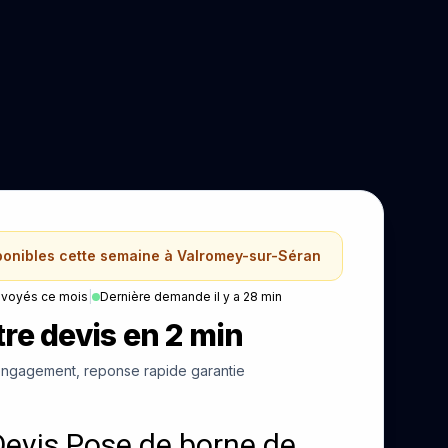
sponibles cette semaine à Valromey-sur-Séran
nvoyés ce mois
|
Dernière demande il y a 28 min
re devis en 2 min
ngagement, reponse rapide garantie
Devis Pose de borne de