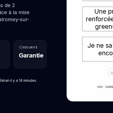
ns de 2
Une p
ce à la mise
renforcé
alromey-sur-
green
Je ne sa
SÉCURITÉ
enco
Garantie
ran il y a 14 minutes.
-
CGU
Confid