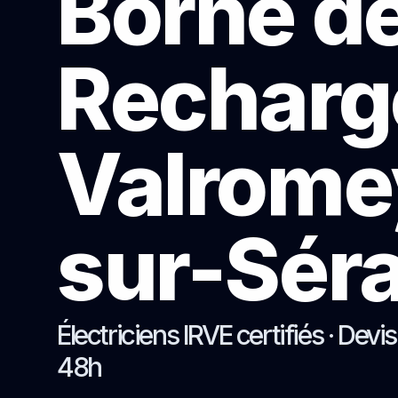
Borne d
Recharg
Valrome
sur-Sér
Électriciens IRVE certifiés · Devi
48h