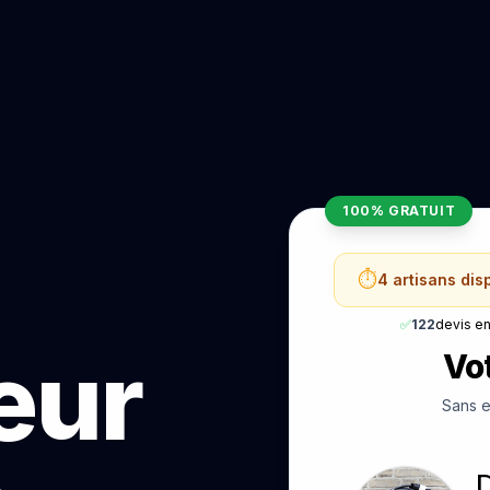
100% GRATUIT
⏱️
4 artisans di
✅
122
devis e
teur
Vot
Sans e