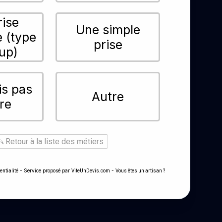
rise
Une simple
e (type
prise
up)
is pas
Autre
re
Retour à la liste des métiers
- Service proposé par
-
entialité
ViteUnDevis.com
Vous êtes un artisan ?