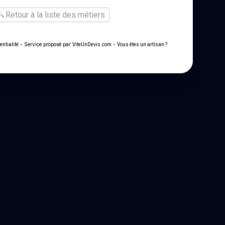
Retour à la liste des métiers
- Service proposé par
-
entialité
ViteUnDevis.com
Vous êtes un artisan ?