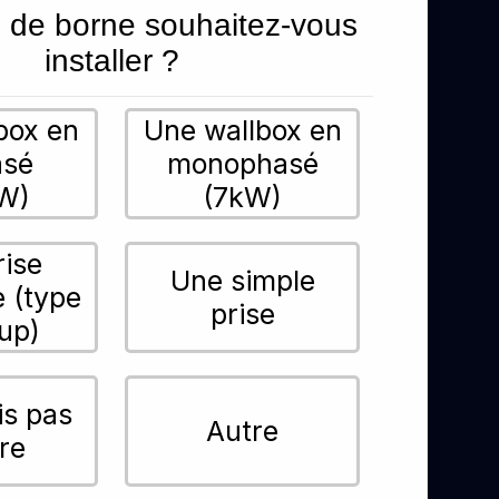
 de borne souhaitez-vous
installer ?
box en
Une wallbox en
asé
monophasé
W)
(7kW)
rise
Une simple
e (type
prise
up)
is pas
Autre
re