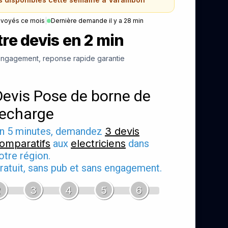
nvoyés ce mois
|
Dernière demande il y a 28 min
re devis en 2 min
ngagement, reponse rapide garantie
Devis Pose de borne de
recharge
n 5 minutes, demandez
3 devis
omparatifs
aux
electriciens
dans
otre région.
ratuit, sans pub et sans engagement.
2
3
4
5
6