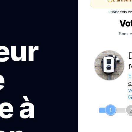
✅
156
devis e
Vot
Sans e
teur
e
E
c
v
e à
G
1