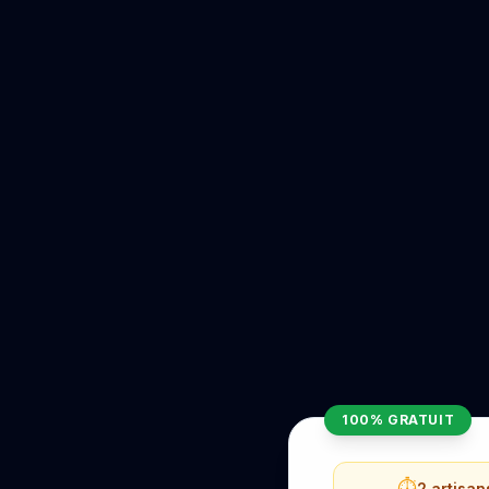
100% GRATUIT
⏱️
2 artisa