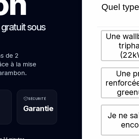
on
Quel type
s gratuit sous
Une wall
triph
(22k
ns de 2
ce à la mise
Une p
Varambon.
renforcé
green
SÉCURITÉ
Garantie
Je ne sa
enco