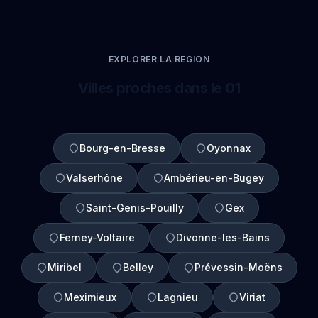
EXPLORER LA REGION
Villes proches dans le 01
Bourg-en-Bresse
Oyonnax
Valserhône
Ambérieu-en-Bugey
Saint-Genis-Pouilly
Gex
Ferney-Voltaire
Divonne-les-Bains
Miribel
Belley
Prévessin-Moëns
Meximieux
Lagnieu
Viriat