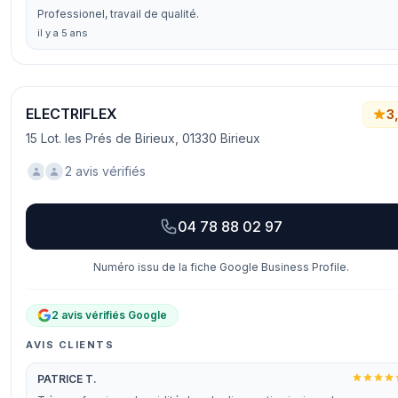
Professionel, travail de qualité.
il y a 5 ans
ELECTRIFLEX
3
15 Lot. les Prés de Birieux, 01330 Birieux
2 avis vérifiés
04 78 88 02 97
Numéro issu de la fiche Google Business Profile.
2 avis vérifiés Google
AVIS CLIENTS
PATRICE T.