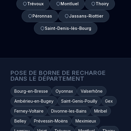
Trévoux
Montluel
Thoiry
Péronnas
Jassans-Riottier
Saint-Denis-lès-Bourg
POSE DE BORNE DE RECHARGE
DANS LE DÉPARTEMENT
Bourg-en-Bresse
Oyonnax
Valserhône
Ambérieu-en-Bugey
Saint-Genis-Pouilly
Gex
Ferney-Voltaire
Divonne-les-Bains
Miribel
Belley
Prévessin-Moëns
Meximieux
Lagnieu
Viriat
Trévoux
Montluel
Thoiry