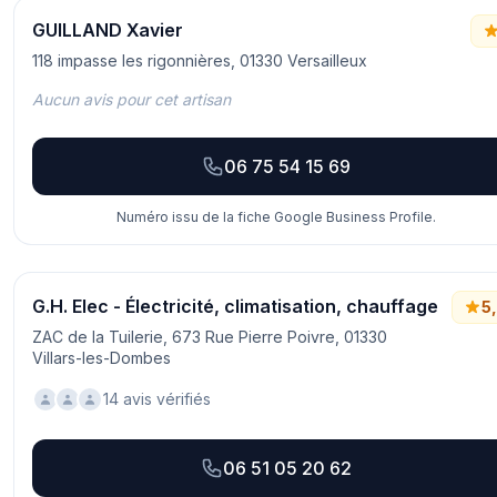
GUILLAND Xavier
118 impasse les rigonnières, 01330 Versailleux
Aucun avis pour cet artisan
06 75 54 15 69
Numéro issu de la fiche Google Business Profile.
G.H. Elec - Électricité, climatisation, chauffage
5
ZAC de la Tuilerie, 673 Rue Pierre Poivre, 01330
Villars-les-Dombes
14 avis vérifiés
06 51 05 20 62