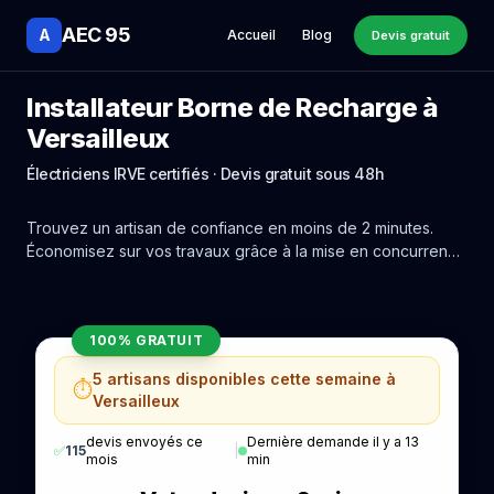
AEC 95
A
Accueil
Blog
Devis gratuit
Installateur Borne de Recharge à
Versailleux
Électriciens IRVE certifiés · Devis gratuit sous 48h
Trouvez un artisan de confiance en moins de 2 minutes.
Économisez sur vos travaux grâce à la mise en concurrence
réelle des experts de Versailleux.
100% GRATUIT
5 artisans disponibles cette semaine à
⏱️
Versailleux
devis envoyés ce
Dernière demande il y a 13
✅
115
|
mois
min