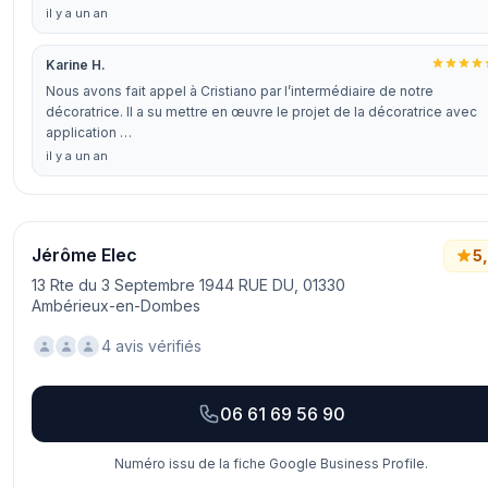
il y a un an
Karine H.
Nous avons fait appel à Cristiano par l’intermédiaire de notre
décoratrice. Il a su mettre en œuvre le projet de la décoratrice avec
application …
il y a un an
Jérôme Elec
5
13 Rte du 3 Septembre 1944 RUE DU, 01330
Ambérieux-en-Dombes
4 avis vérifiés
06 61 69 56 90
Numéro issu de la fiche Google Business Profile.