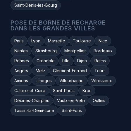
Saint-Denis-lès-Bourg
POSE DE BORNE DE RECHARGE
DANS LES GRANDES VILLES
Paris
Lyon
Marseille
Toulouse
Nice
Nantes
Strasbourg
Montpellier
Bordeaux
Rennes
Grenoble
Lille
Dijon
Reims
Angers
Metz
Clermont-Ferrand
Tours
Amiens
Limoges
Villeurbanne
Vénissieux
Caluire-et-Cuire
Saint-Priest
Bron
Décines-Charpieu
Vaulx-en-Velin
Oullins
Tassin-la-Demi-Lune
Saint-Fons