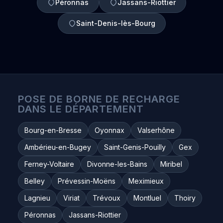
Péronnas
Jassans-Riottier
Saint-Denis-lès-Bourg
POSE DE BORNE DE RECHARGE
DANS LE DÉPARTEMENT
Bourg-en-Bresse
Oyonnax
Valserhône
Ambérieu-en-Bugey
Saint-Genis-Pouilly
Gex
Ferney-Voltaire
Divonne-les-Bains
Miribel
Belley
Prévessin-Moëns
Meximieux
Lagnieu
Viriat
Trévoux
Montluel
Thoiry
Péronnas
Jassans-Riottier