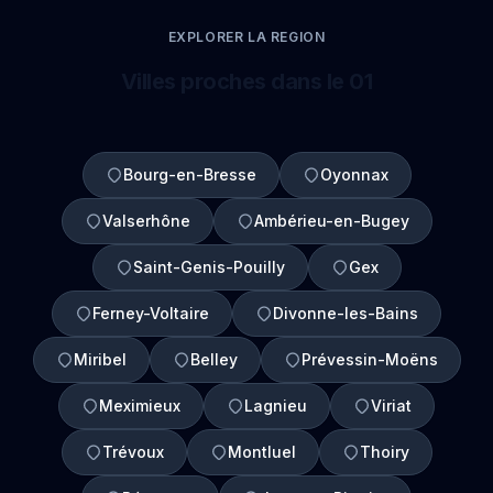
EXPLORER LA REGION
Villes proches dans le 01
Bourg-en-Bresse
Oyonnax
Valserhône
Ambérieu-en-Bugey
Saint-Genis-Pouilly
Gex
Ferney-Voltaire
Divonne-les-Bains
Miribel
Belley
Prévessin-Moëns
Meximieux
Lagnieu
Viriat
Trévoux
Montluel
Thoiry