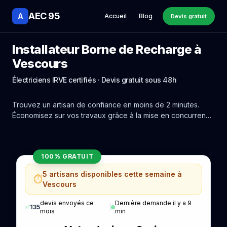
AEC 95
A
Accueil
Blog
Devis gratuit
Installateur Borne de Recharge à
Vescours
Électriciens IRVE certifiés · Devis gratuit sous 48h
Trouvez un artisan de confiance en moins de 2 minutes.
Économisez sur vos travaux grâce à la mise en concurrence
réelle des experts de Vescours.
100% GRATUIT
5 artisans disponibles cette semaine à
⏱️
Vescours
devis envoyés ce
Dernière demande il y a 9
✅
135
|
mois
min