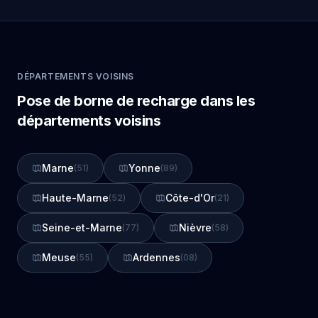
DÉPARTEMENTS VOISINS
Pose de borne de recharge dans les
départements voisins
Marne
Yonne
(51)
(89)
Haute-Marne
Côte-d'Or
(52)
(21)
Seine-et-Marne
Nièvre
(77)
(58)
Meuse
Ardennes
(55)
(08)