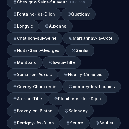
Chevigny-Saint-Sauveur
11 108 hab.
Fontaine-lès-Dijon
Quetigny
Longvic
Auxonne
Châtillon-sur-Seine
Marsannay-la-Côte
Nuits-Saint-Georges
Genlis
Montbard
Is-sur-Tille
Semur-en-Auxois
Neuilly-Crimolois
Gevrey-Chambertin
Venarey-les-Laumes
Arc-sur-Tille
Plombières-lès-Dijon
Brazey-en-Plaine
Selongey
Perrigny-lès-Dijon
Seurre
Saulieu