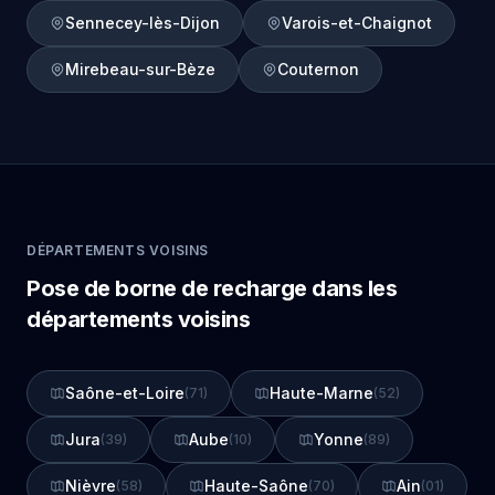
Sennecey-lès-Dijon
Varois-et-Chaignot
Mirebeau-sur-Bèze
Couternon
DÉPARTEMENTS VOISINS
Pose de borne de recharge dans les
départements voisins
Saône-et-Loire
Haute-Marne
(71)
(52)
Jura
Aube
Yonne
(39)
(10)
(89)
Nièvre
Haute-Saône
Ain
(58)
(70)
(01)