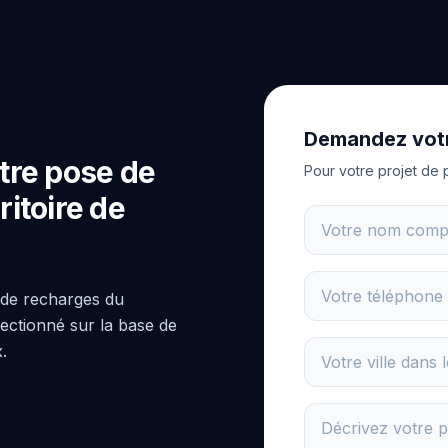
Demandez votr
tre pose de
Pour votre projet de 
itoire de
 de recharges du
lectionné sur la base de
x.