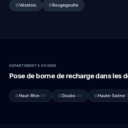
Vézelois
Rougegoutte
DÉPARTEMENTS VOISINS
Pose de borne de recharge dans les 
Haut-Rhin
Doubs
Haute-Saône
(68)
(25)
(