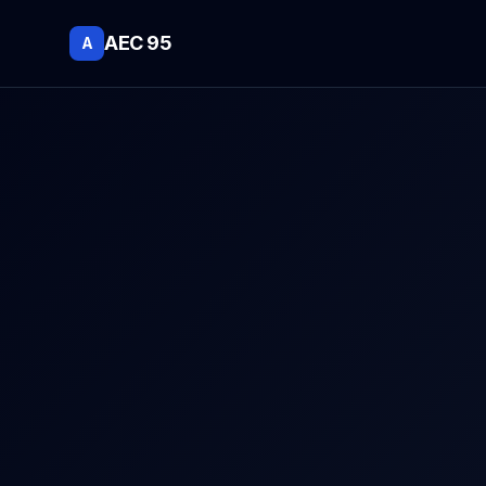
AEC 95
A