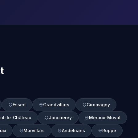
t
Essert
Grandvillars
Giromagny
nt-le-Château
Joncherey
Meroux-Moval
uix
Morvillars
Andelnans
Roppe