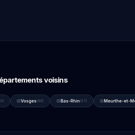
départements voisins
Vosges
Bas-Rhin
Meurthe-et-M
70)
(88)
(67)