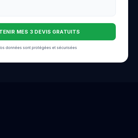
TENIR MES 3 DEVIS GRATUITS
 Vos données sont protégées et sécurisées
oble
Lille
Dijon
Reims
Angers
Metz