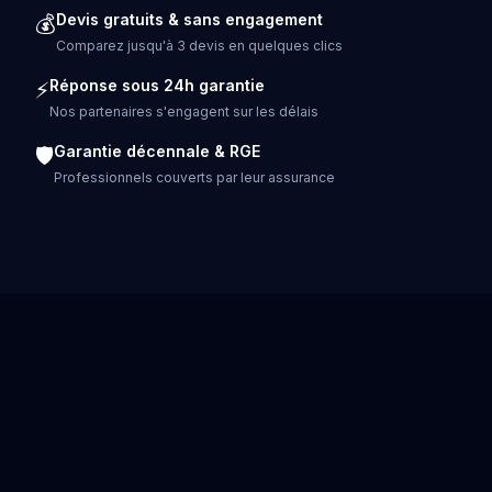
Devis gratuits & sans engagement
💰
Comparez jusqu'à 3 devis en quelques clics
Réponse sous 24h garantie
⚡
Nos partenaires s'engagent sur les délais
Garantie décennale & RGE
🛡️
Professionnels couverts par leur assurance
POSE DE BORNE DE RECHARGE DANS LES GRANDES
Paris
Lyon
Marseille
Toulouse
Nice
Nan
Clermont-Ferrand
Tours
Amiens
Limoges