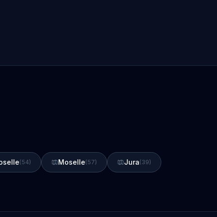
oselle
Moselle
Jura
(54)
(57)
(39)