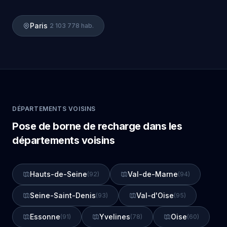
Paris
2 103 778 hab.
DÉPARTEMENTS VOISINS
Pose de borne de recharge dans les
départements voisins
Hauts-de-Seine
Val-de-Marne
(92)
(94)
Seine-Saint-Denis
Val-d'Oise
(93)
(95)
Essonne
Yvelines
Oise
(91)
(78)
(60)