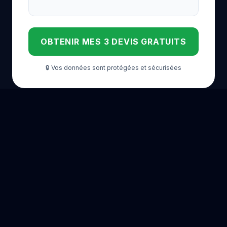
OBTENIR MES 3 DEVIS GRATUITS
🔒 Vos données sont protégées et sécurisées
POSE DE BORNE DE RECHARGE DANS LES GRANDES
VILLES DE FRANCE
Paris
Lyon
Marseille
Toulouse
Nice
Nantes
Strasbourg
Montpellier
Bordeaux
Rennes
Grenoble
Lille
Dijon
Reims