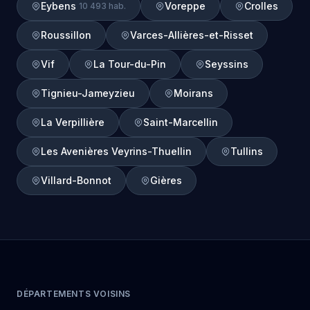
Eybens
Voreppe
Crolles
10 493 hab.
Roussillon
Varces-Allières-et-Risset
Vif
La Tour-du-Pin
Seyssins
Tignieu-Jameyzieu
Moirans
La Verpillière
Saint-Marcellin
Les Avenières Veyrins-Thuellin
Tullins
Villard-Bonnot
Gières
DÉPARTEMENTS VOISINS