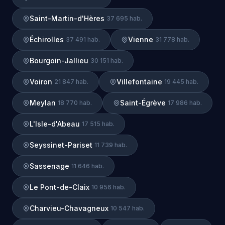
Saint-Martin-d'Hères
37 695 hab.
Échirolles
Vienne
37 491 hab.
31 778 hab.
Bourgoin-Jallieu
30 151 hab.
Voiron
Villefontaine
21 847 hab.
19 445 hab.
Meylan
Saint-Égrève
18 770 hab.
17 986 hab.
L'Isle-d'Abeau
17 515 hab.
Seyssinet-Pariset
11 739 hab.
Sassenage
11 646 hab.
Le Pont-de-Claix
10 956 hab.
Charvieu-Chavagneux
10 547 hab.