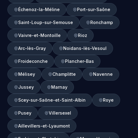
Échenoz-la-Méline
Port-sur-Saône
Saint-Loup-sur-Semouse
Ronchamp
Vaivre-et-Montoille
Rioz
Arc-lès-Gray
Noidans-lès-Vesoul
Froideconche
Plancher-Bas
Mélisey
Champlitte
Navenne
Jussey
Marnay
Scey-sur-Saône-et-Saint-Albin
Roye
Pusey
Villersexel
Aillevillers-et-Lyaumont