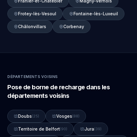
Frahier-et-Chatebier
Magny-Vernois
Frotey-lès-Vesoul
Fontaine-lès-Luxeuil
Châlonvillars
Corbenay
DÉPARTEMENTS VOISINS
Pose de borne de recharge dans les
départements voisins
Doubs
Vosges
(25)
(88)
Territoire de Belfort
Jura
(90)
(39)