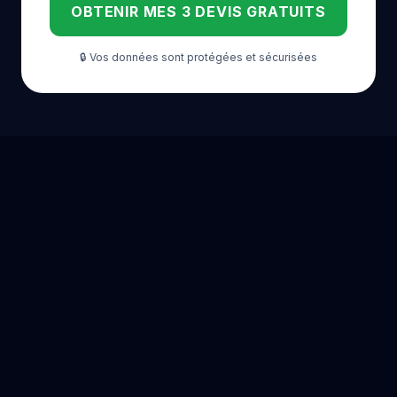
OBTENIR MES 3 DEVIS GRATUITS
🔒 Vos données sont protégées et sécurisées
POSE DE BORNE DE RECHARGE DANS LES GRANDES
VILLES DE FRANCE
Paris
Lyon
Marseille
Toulouse
Nice
Nantes
Strasbourg
Montpellier
Bordeaux
Rennes
Grenoble
Lille
Dijon
Reims
Angers
Metz
Clermont-Ferrand
Tours
Amiens
Limoges