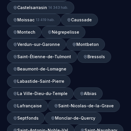
Castelsarrasin
14 343 hab.
Moissac
Caussade
13 419 hab.
Montech
Nègrepelisse
Verdun-sur-Garonne
Montbeton
Saint-Étienne-de-Tulmont
Bressols
Beaumont-de-Lomagne
Labastide-Saint-Pierre
La Ville-Dieu-du-Temple
Albias
Lafrançaise
Saint-Nicolas-de-la-Grave
Septfonds
Monclar-de-Quercy
Saint-Antonin-Noble-Val
Saint-Nauphary