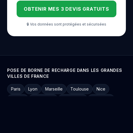
OBTENIR MES 3 DEVIS GRATUITS
🔒 Vos données sont protégées et sécurisées
POSE DE BORNE DE RECHARGE DANS LES GRANDES
VILLES DE FRANCE
Paris
Lyon
Marseille
Toulouse
Nice
Nantes
Strasbourg
Montpellier
Bordeaux
Rennes
Grenoble
Lille
Dijon
Reims
Angers
Metz
Clermont-Ferrand
Tours
Amiens
Limoges