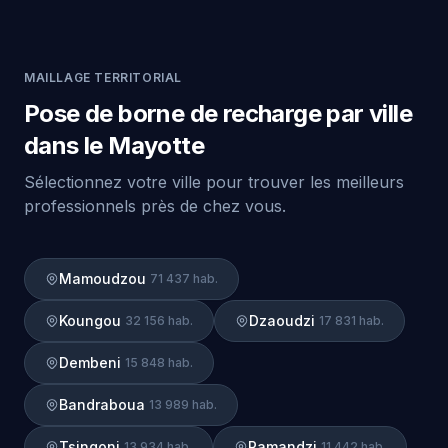
MAILLAGE TERRITORIAL
Pose de borne de recharge par ville
dans le Mayotte
Sélectionnez votre ville pour trouver les meilleurs
professionnels près de chez vous.
Mamoudzou
71 437 hab.
Koungou
Dzaoudzi
32 156 hab.
17 831 hab.
Dembeni
15 848 hab.
Bandraboua
13 989 hab.
Tsingoni
Pamandzi
13 934 hab.
11 442 hab.