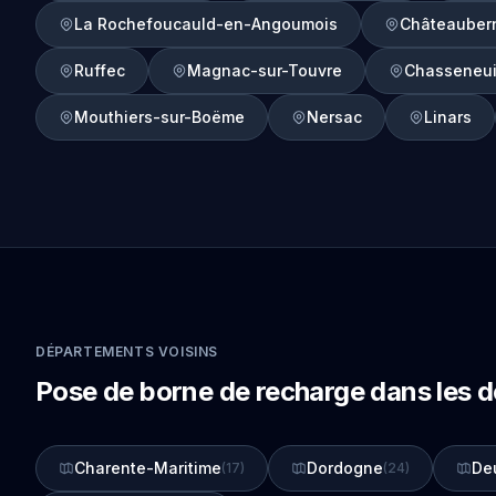
La Rochefoucauld-en-Angoumois
Châteauber
Ruffec
Magnac-sur-Touvre
Chasseneui
Mouthiers-sur-Boëme
Nersac
Linars
DÉPARTEMENTS VOISINS
Pose de borne de recharge dans les 
Charente-Maritime
Dordogne
De
(17)
(24)