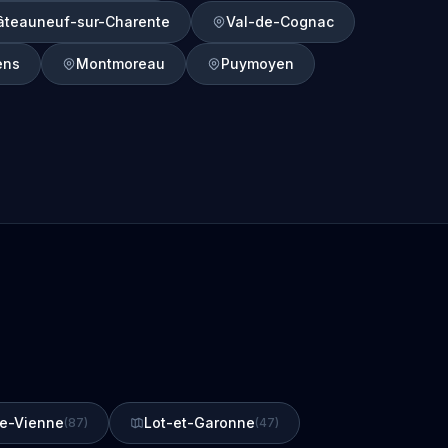
âteauneuf-sur-Charente
Val-de-Cognac
ens
Montmoreau
Puymoyen
e-Vienne
Lot-et-Garonne
(87)
(47)