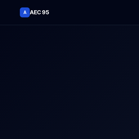
AEC 95
A