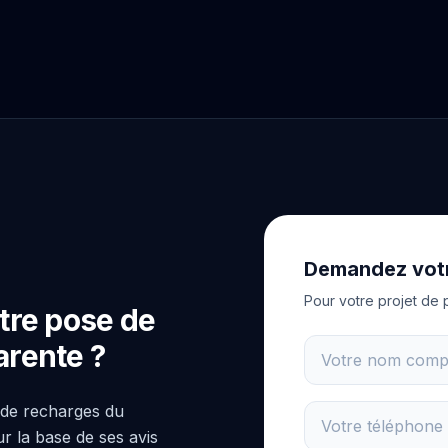
Demandez votr
Pour votre projet de
tre pose de
arente ?
 de recharges du
r la base de ses avis