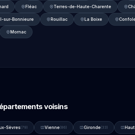
nard
Fléac
Terres-de-Haute-Charente
Ch
l-sur-Bonnieure
Rouillac
La Boixe
Confol
Mornac
départements voisins
ux-Sèvres
Vienne
Gironde
Haut
(79)
(86)
(33)