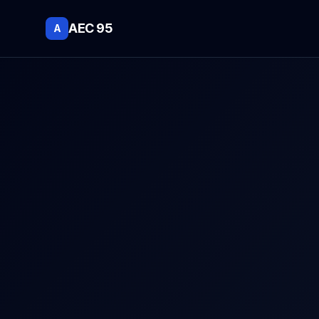
AEC 95
A