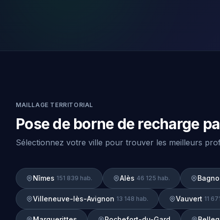
MAILLAGE TERRITORIAL
Pose de borne de recharge par
Sélectionnez votre ville pour trouver les meilleurs pr
Nîmes
Alès
Bagno
151 839 hab.
46 125 hab.
Villeneuve-lès-Avignon
Vauvert
13 148 hab.
11 67
Marguerittes
Rochefort-du-Gard
Belle