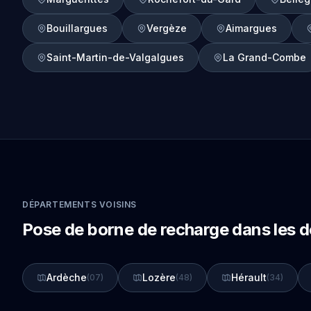
Bouillargues
Vergèze
Aimargues
Saint-Martin-de-Valgalgues
La Grand-Combe
DÉPARTEMENTS VOISINS
Pose de borne de recharge dans les 
Ardèche
Lozère
Hérault
(07)
(48)
(34)