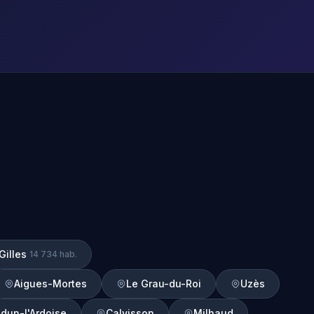
Gilles
14 734 hab.
Aigues-Mortes
Le Grau-du-Roi
Uzès
dun-l'Ardoise
Calvisson
Milhaud