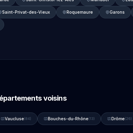
Saint-Privat-des-Vieux
Roquemaure
Garons
départements voisins
Vaucluse
Bouches-du-Rhône
Drôme
(84)
(13)
(26)