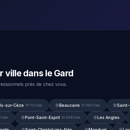
 ville dans le Gard
ofessionnels près de chez vous.
ls-sur-Cèze
Beaucaire
Saint-
18 112 hab.
15 692 hab.
Pont-Saint-Esprit
Les Angles
1 hab.
10 958 hab.
garde
Saint-Christol-lez-Alès
Manduel
Lau