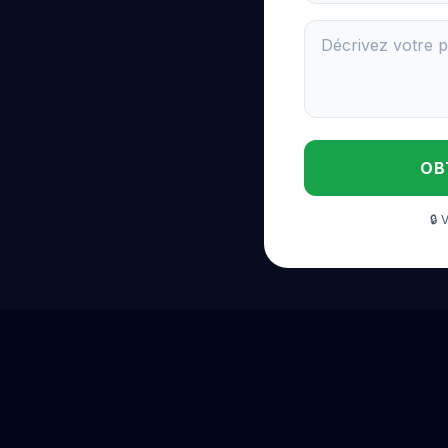
OB
🔒
 VILLES DE FRANCE