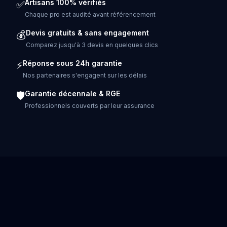
Artisans 100% vérifiés
✅
Chaque pro est audité avant référencement
Devis gratuits & sans engagement
💰
Comparez jusqu'à 3 devis en quelques clics
Réponse sous 24h garantie
⚡
Nos partenaires s'engagent sur les délais
Garantie décennale & RGE
🛡️
Professionnels couverts par leur assurance
POSE DE BORNE DE RECHARGE DANS LES GRANDES