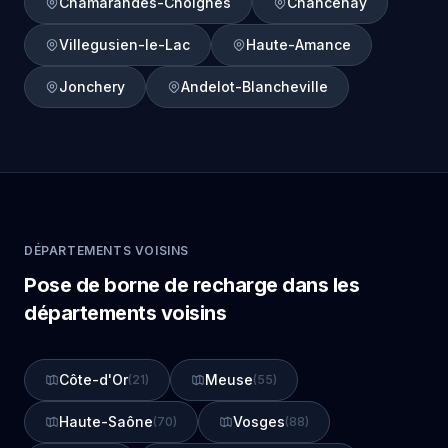
Chamarandes-Choignes
Chancenay
Villegusien-le-Lac
Haute-Amance
Jonchery
Andelot-Blancheville
DÉPARTEMENTS VOISINS
Pose de borne de recharge dans les
départements voisins
Côte-d'Or
Meuse
(21)
(55)
Haute-Saône
Vosges
(70)
(88)