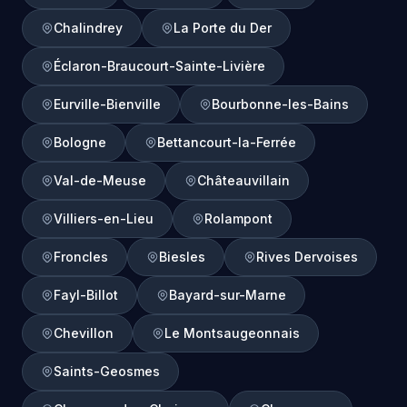
Chalindrey
La Porte du Der
Éclaron-Braucourt-Sainte-Livière
Eurville-Bienville
Bourbonne-les-Bains
Bologne
Bettancourt-la-Ferrée
Val-de-Meuse
Châteauvillain
Villiers-en-Lieu
Rolampont
Froncles
Biesles
Rives Dervoises
Fayl-Billot
Bayard-sur-Marne
Chevillon
Le Montsaugeonnais
Saints-Geosmes